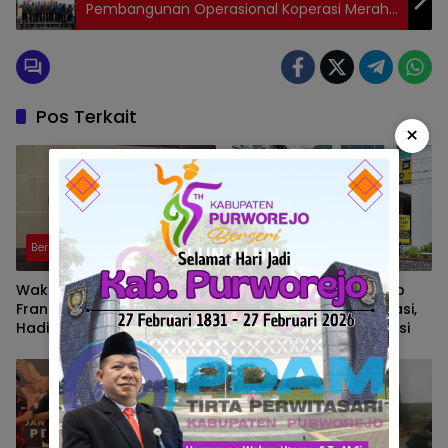
Pembangunan Operasional Koperasi Merah
Putih
Pos Terkait
×
Berita
Berita
Wakil Walikota Prabumulih,
Pusat Grosir Solo Tutup
Frangky Nasril, S.Kom., M.M.,
Imbas Masalah Investasi,
Hadiri Talk Show, Bertanjuk
Walikota Solo Beri Solusi
Antartika dan Masa Depan
Bumi di SMAN 2 Prabumulih