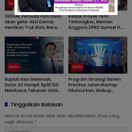
Berita
Berita
GERAM, Pemuda Pancasila
Kedok Proyek Fiktif
akan gelar Aksi Damai,
Terbongkar, Mantan
Hentikan Truk Batu Bara
Anggota DPRD Sumsel H.
ODOL Lintasi Jalan Umum
Eddy Rianto Divonis 2
Tahun 3 Bulan, Mangkir
dari Sel Nyatakan Banding
Berita
Berita
Rupiah Kian Melemah,
Program Strategi Sistem
Dolar AS Hampir Rp18.100:
Prioritas Jalan Mantap
Membaca Tekanan Global
Diluncurkan, Wabup
dan Domesti
Brebes Jelaskan
Tujuannya
Tinggalkan Balasan
Alamat email Anda tidak akan dipublikasikan.
Ruas yang
wajib ditandai
*