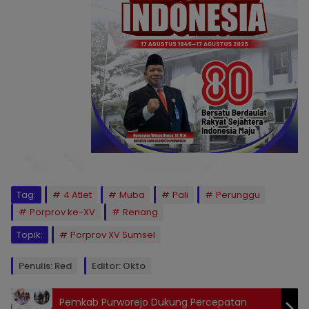
Tag:
4 Atlet
Muba
Pali
Perunggu
Porprov ke-XV
Renang
Topik:
Porprov XV Sumsel
Penulis: Red
Editor: Okto
Pemkab Purworejo Dukung Percepatan