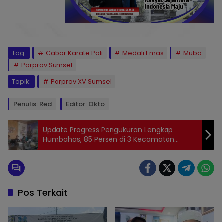
Tag:
Cabor Karate Pali
Medali Emas
Muba
Porprov Sumsel
Topik:
Porprov XV Sumsel
Penulis: Red
Editor: Okto
Update Progress Pengukuran Lengkap
Humbahas, 85 Persen di 3 Kecamatan
Selesai
Pos Terkait