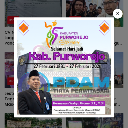
×
Berita
Berita
CV Nurdin Bersaudara
Istighosah dan Titian
Langgar K3, PT Konindo
Muhibbah di Ponpes Al
Panorama Konsultan Lalai
Hasaniyah Brebes, Bangun
Pengawasan Proyek SPAM
Spirit Dakwah Syekh
Jumadil Kubro dan Wali
Songo
Berita
Berita
Lestarikan Kuliner Pesisir
“Belum Merdeka dari
Tegal, 40 Chef Ikuti Lomba
Asap”: Rawang ID Gelar
Masak Udang – Cumi
Aksi Kreatif di Jembatan
Ampera