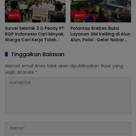
Berita
Berita
Survei Seismik 3 D Peony PT.
Polantas Brebes Buka
BGP Indonesia Cari Minyak,
Layanan SIM Keliling di Alun
Warga Cari Kerja Tidak
Alun, Polisi : Gelar Nobar
Dapat
Kalau Ada Pertandingan
AFF
Tinggalkan Balasan
Alamat email Anda tidak akan dipublikasikan.
Ruas yang
wajib ditandai
*