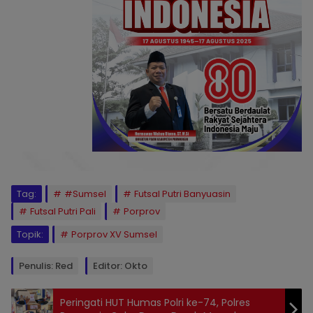
Tag:
#Sumsel
Futsal Putri Banyuasin
Futsal Putri Pali
Porprov
Topik:
Porprov XV Sumsel
Penulis: Red
Editor: Okto
Peringati HUT Humas Polri ke-74, Polres