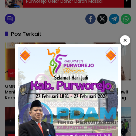
Purworejo Gelar Donor Darah Massal
Pos Terkait
×
Berita
Berita
GMNI Sumsel Soroti
Wakil Ketua DPRD PALI
Meningkatnya Zona Merah
Soroti Pabrik Kelapa Sawit
Karhutla, Desak
di Talang Ubi yang Diduga
Pemerintah Perkuat
Beroperasi Tanpa AMDAL
Mitigasi dan Penegakan
Hukum