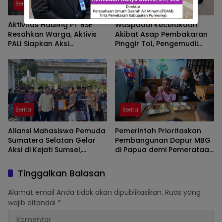
Berita
Berita
Aktivitas Hauling PT BSE
Waspadai Kecelakaan
Resahkan Warga, Aktivis
Akibat Asap Pembakaran
PALI Siapkan Aksi
Pinggir Tol, Pengemudii
Demonstrasi di Kantor
Diminta Lakukan Tips ini
Gubernur
Berita
Berita
Aliansi Mahasiswa Pemuda
Pemerintah Prioritaskan
Sumatera Selatan Gelar
Pembangunan Dapur MBG
Aksi di Kejati Sumsel,
di Papua demi Pemerataan
Serahkan Laporan Dugaan
Akses Gizi Nasional
Pungutan Dana BOS dan
Tinggalkan Balasan
Sertifikasi Guru di Ogan Ilir
Alamat email Anda tidak akan dipublikasikan.
Ruas yang
wajib ditandai
*