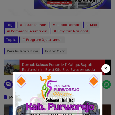
Tag:
3 Juta Rumah
Bupati Demak
MBR
Pameran Perumahan
Program Nasional
Topik:
Program 3 juta rumah
Penulis: Raka Bumi
Editor: Okto
Demak Sukses Panen MT Ketiga, Bupati
×
Eisti’anah: Ini Bukti Kita Bisa Swasembada
Pos Terkait