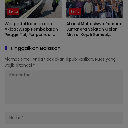
Berita
Berita
Waspadai Kecelakaan
Aliansi Mahasiswa Pemuda
Akibat Asap Pembakaran
Sumatera Selatan Gelar
Pinggir Tol, Pengemudii
Aksi di Kejati Sumsel,
Diminta Lakukan Tips ini
Serahkan Laporan Dugaan
Pungutan Dana BOS dan
Tinggalkan Balasan
Sertifikasi Guru di Ogan Ilir
Alamat email Anda tidak akan dipublikasikan.
Ruas yang
wajib ditandai
*