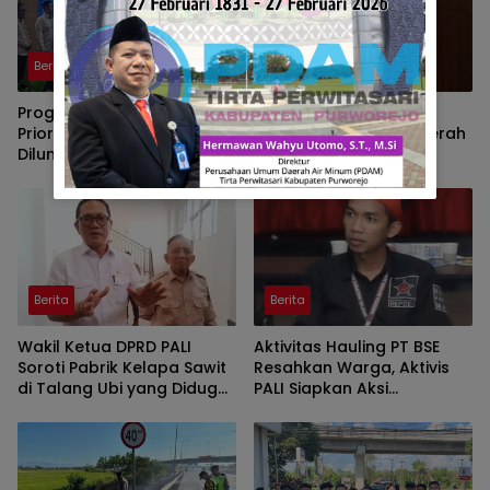
Berita
Berita
Program Strategi Sistem
GMNI Sumsel Soroti
Prioritas Jalan Mantap
Meningkatnya Zona Merah
Diluncurkan, Wabup
Karhutla, Desak
Brebes Jelaskan
Pemerintah Perkuat
Tujuannya
Mitigasi dan Penegakan
Hukum
Berita
Berita
Wakil Ketua DPRD PALI
Aktivitas Hauling PT BSE
Soroti Pabrik Kelapa Sawit
Resahkan Warga, Aktivis
di Talang Ubi yang Diduga
PALI Siapkan Aksi
Beroperasi Tanpa AMDAL
Demonstrasi di Kantor
Gubernur