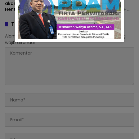
akan gelar Aksi Damai,
Terbongkar, Mantan
Hentikan Truk Batu Bara
Anggota DPRD Sumsel H.
ODOL Lintasi Jalan Umum
Eddy Rianto Divonis 2
Tahun 3 Bulan, Mangkir
Tinggalkan Balasan
dari Sel Nyatakan Banding
Alamat email Anda tidak akan dipublikasikan.
Ruas yang
wajib ditandai
*