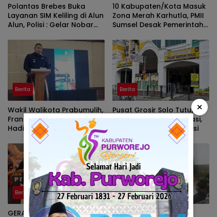
Polantas Brebes Buka
10 Kabupaten/Kota Masuk
Layanan SIM Keliling di Alun
Zona Merah Karhutla, PMII
Alun, Polisi : Gelar Nobar
Sumsel Desak Pemerintah
Kalau Ada Pertandingan
Perkuat Pencegahan
AFF
Berita
Berita
×
Wakil Walikota Prabumulih,
Pusat Grosir Solo Tutup
Frangky Nasril, S.Kom., M.M.,
Imbas Masalah Investasi,
Hadiri Talk Show, Bertanjuk
Walikota Solo Beri Solusi
Antartika dan Masa Depan
Bumi di SMAN 2 Prabumulih
Berita
Berita
GERAM, Pemuda Pancasila
Kedok Proyek Fiktif