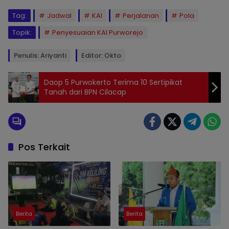
Tag:
Jadwal
KAI
Perjalanan
Pola
Topik:
Penyesuaian KAI Purworejo
Penulis: Ariyanti
Editor: Okto
Daop 5 Purwokerto Terima 10 Sertipikat
Tanah dari BPN Cilacap
Pos Terkait
Berita
Berita