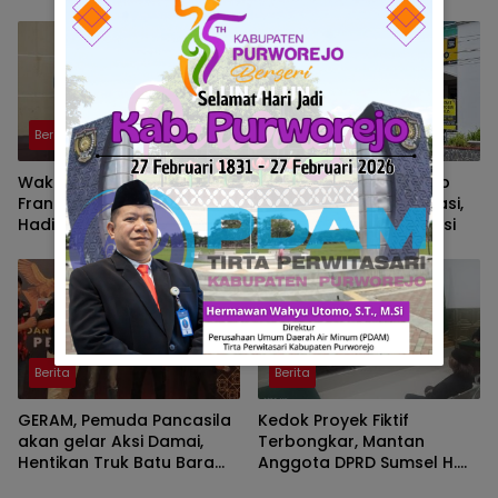
Kalau Ada Pertandingan
Perkuat Pencegahan
AFF
Berita
Berita
Wakil Walikota Prabumulih,
Pusat Grosir Solo Tutup
Frangky Nasril, S.Kom., M.M.,
Imbas Masalah Investasi,
Hadiri Talk Show, Bertanjuk
Walikota Solo Beri Solusi
Antartika dan Masa Depan
Bumi di SMAN 2 Prabumulih
Berita
Berita
GERAM, Pemuda Pancasila
Kedok Proyek Fiktif
akan gelar Aksi Damai,
Terbongkar, Mantan
Hentikan Truk Batu Bara
Anggota DPRD Sumsel H.
ODOL Lintasi Jalan Umum
Eddy Rianto Divonis 2