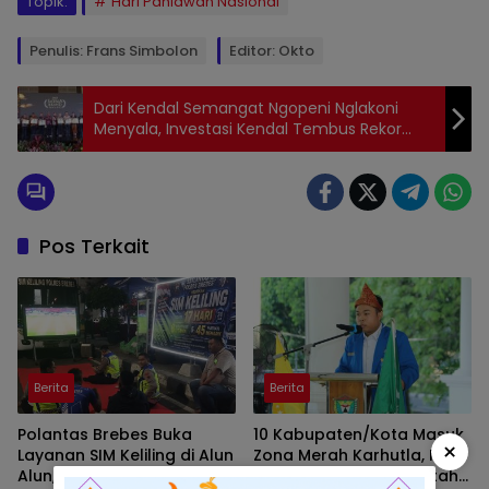
Topik:
Hari Pahlawan Nasional
Penulis: Frans Simbolon
Editor: Okto
Dari Kendal Semangat Ngopeni Nglakoni
Menyala, Investasi Kendal Tembus Rekor
Rp14,2 Triliun
Pos Terkait
Berita
Berita
Polantas Brebes Buka
10 Kabupaten/Kota Masuk
×
Layanan SIM Keliling di Alun
Zona Merah Karhutla, PMII
Alun, Polisi : Gelar Nobar
Sumsel Desak Pemerintah