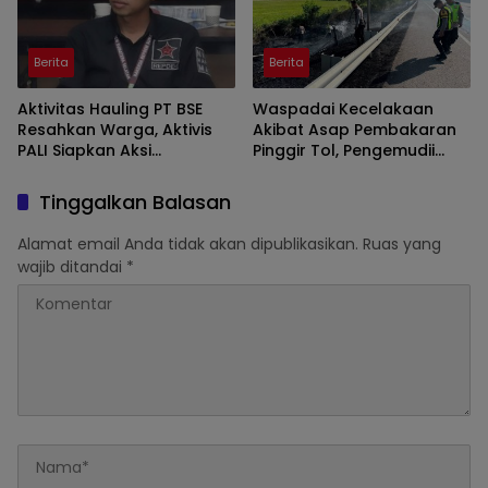
Berita
Berita
Aktivitas Hauling PT BSE
Waspadai Kecelakaan
Resahkan Warga, Aktivis
Akibat Asap Pembakaran
PALI Siapkan Aksi
Pinggir Tol, Pengemudii
Demonstrasi di Kantor
Diminta Lakukan Tips ini
Gubernur
Tinggalkan Balasan
Alamat email Anda tidak akan dipublikasikan.
Ruas yang
wajib ditandai
*