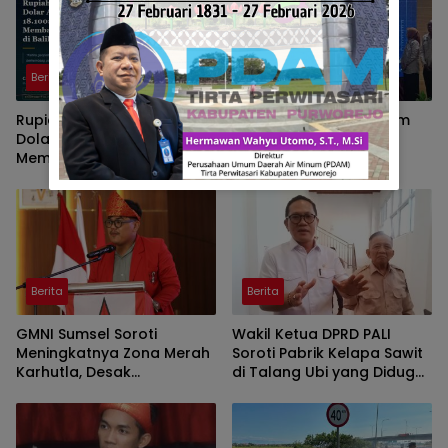
Berita
Berita
Rupiah Kian Melemah,
Program Strategi Sistem
Dolar AS Hampir Rp18.100:
Prioritas Jalan Mantap
Membaca Tekanan Global
Diluncurkan, Wabup
dan Domesti
Brebes Jelaskan
Tujuannya
Berita
Berita
GMNI Sumsel Soroti
Wakil Ketua DPRD PALI
Meningkatnya Zona Merah
Soroti Pabrik Kelapa Sawit
Karhutla, Desak
di Talang Ubi yang Diduga
Pemerintah Perkuat
Beroperasi Tanpa AMDAL
Mitigasi dan Penegakan
Hukum