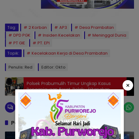
Tag:
2 Korban
AP3
Desa Prambatan
DPD PGK
Insiden Kecelakan
Meninggal Dunia
PT GIE
PT. EPI
Topik:
Kecelakaan Kerja di Desa Prambatan
Penulis: Red
Editor: Okto
Polsek Prabumulih Timur Ungkap Kasus
×
Penganiayaan Berat, Pelaku Ditangkap
Pos Terkait