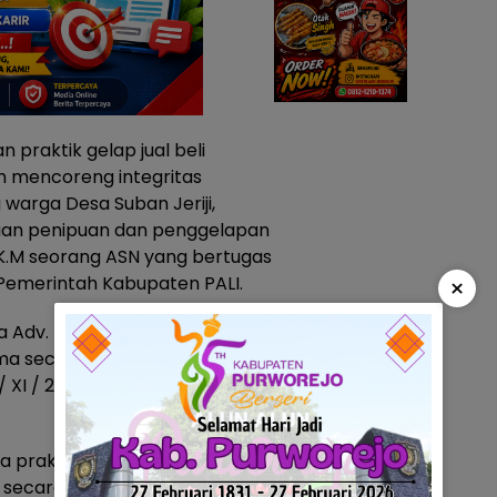
 praktik gelap jual beli
n mencoreng integritas
 warga Desa Suban Jeriji,
gaan penipuan dan penggelapan
S.K.M seorang ASN yang bertugas
 Pemerintah Kabupaten PALI.
×
Adv. Ira Harahap SH,. MH,.
a secara resmi oleh Polres
/ XI / 2025 / SUMSEL / POLRES
a praktik permainan jabatan
i secara sistematis dan