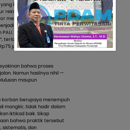
at yang berharap mendapatkan
ur rekrutmen ASN.
por menawarkan “jalur cepat”
njadi Pegawai Negeri Sipil
n PALI. Dengan mengklaim
s”, terlapor meminta uang
Rp75 juta untuk dua tahap
keyakinan bahwa proses
lan. Namun hasilnya nihil —
kelulusan maupun
ka korban berupaya menempuh
li mangkir, tidak hadir dalam
kan iktikad baik. Sikap
aan bahwa praktik tersebut
 sistematis, dan