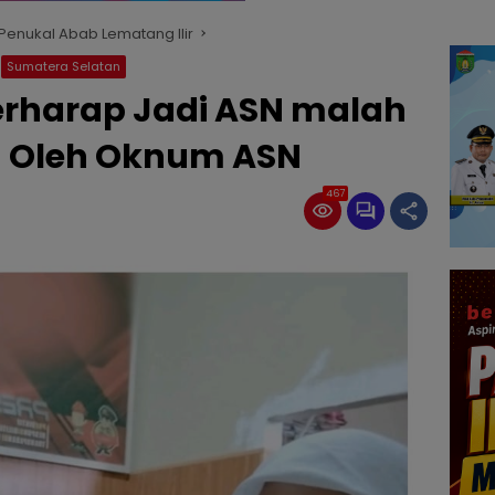
enukal Abab Lematang Ilir
Sumatera Selatan
rharap Jadi ASN malah
ta Oleh Oknum ASN
467