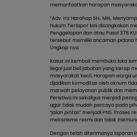
memanfaatkan harapan masyarakat
“Adv. Ira Harahap SH,. MH,. Menyam
hukum Terlapor kini disangkakan me
Penggelapan dan atau Pasal 378 KU
tersebut memiliki ancaman pidana h
Ungkap nya.
Kasus ini kembali membuka luka la
ilegal jual beli jabatan yang kerap
masyarakat kecil. Harapan warga un
dijadikan komoditas oleh oknum ti
marwah pelayanan publik dan mem
Peristiwa ini sekaligus menjadi per
agar tidak mudah percaya pada pi
“jalan pintas” menjadi PNS. Proses 
mekanisme resmi dan tidak memung
Dengan telah diterimanya laporan ini