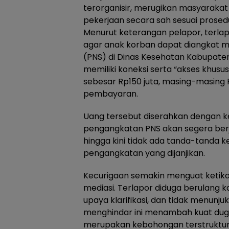
terorganisir, merugikan masyarak
pekerjaan secara sah sesuai prosed
Menurut keterangan pelapor, terla
agar anak korban dapat diangkat me
(PNS) di Dinas Kesehatan Kabupate
memiliki koneksi serta “akses khusu
sebesar Rp150 juta, masing-masing 
pembayaran.
Uang tersebut diserahkan dengan 
pengangkatan PNS akan segera berja
hingga kini tidak ada tanda-tanda 
pengangkatan yang dijanjikan.
Kecurigaan semakin menguat keti
mediasi. Terlapor diduga berulang ka
upaya klarifikasi, dan tidak menunjuk
menghindar ini menambah kuat dug
merupakan kebohongan terstruktur,