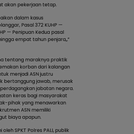
 akan pekerjaan tetap.
paikan dalam kasus
langgar, Pasal 372 KUHP —
HP — Penipuan Kedua pasal
ingga empat tahun penjara,,”
ma tentang maraknya praktik
 memakan korban dari kalangan
tuk menjadi ASN justru
dak bertanggung jawab, merusak
perdagangkan jabatan negara.
ingatan keras bagi masyarakat
hak-pihak yang menawarkan
rekrutmen ASN memiliki
ut biaya apapun.
 oleh SPKT Polres PALI, publik