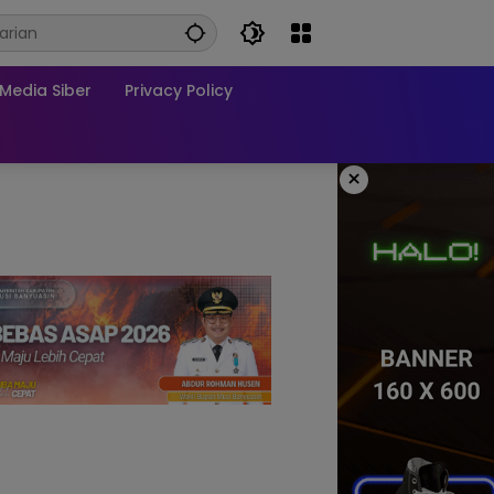
edia Siber
Privacy Policy
×