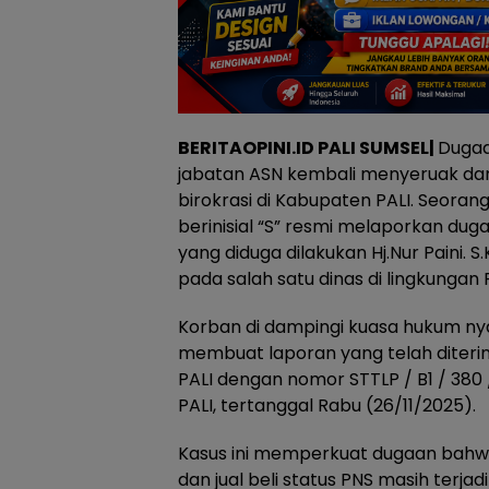
BERITAOPINI.ID PALI SUMSEL|
Dugaan
jabatan ASN kembali menyeruak da
birokrasi di Kabupaten PALI. Seorang
berinisial “S” resmi melaporkan du
yang diduga dilakukan Hj.Nur Paini. 
pada salah satu dinas di lingkungan
Korban di dampingi kuasa hukum nya 
membuat laporan yang telah diterim
PALI dengan nomor STTLP / B1 / 380 
PALI, tertanggal Rabu (26/11/2025).
Kasus ini memperkuat dugaan bahw
dan jual beli status PNS masih terjad