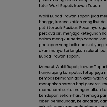
tutur Wakil Bupati, Irawan Topani.
Wakil Bupati, Irawan Topani juga m
bangga, karena kafilah yang ikut da
putri terbaik Pesibar. Pesannya, a
percaya diri, menjaga keteguhan h
dalam mengikuti setiap cabang lom
persiapan yang baik dan niat yang tu
akan menyertai langkah seluruh perw
Bupati, Irawan Topani.
Menurut Wakil Bupati, Irawan Topa
hanya ajang kompetisi, tetapi ju
kembali keimanan dan ketakwaan k
merupakan sarana bagi generasi mu
memahami, serta mengamalkan ka
kehidupan sehari-hari. “Semoga para
diberi perlindungan, kelancaran, d
seluruh rangkaian perlombaan, ser