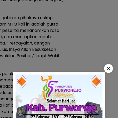
engatakan pihaknya cukup
lam MTQ kali ini adalah putra-
gar peserta menanamkan rasa
ati, dan mantapkan mental
ba. “Percayalah, dengan
lus, Insya Allah kesuksesan
akilan Pesibar,” lanjut Wakil
×
ni, pelaksanaan MTQ bukan
ga momentum untuk meneguhkan
epada allah swt. MTQ
da untuk mencintai,
ndungan Alquran dalam
 kafilah Pesibar senantiasa
an kemudahan dalam mengikuti
ta mampu meraih prestasi yang