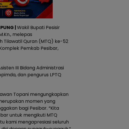
MPUNG |
Wakil Bupati Pesisir
 M.Kn., melepas
 Tilawatil Quran (MTQ) ke-52
r Komplek Pemkab Pesibar,
isten III Bidang Administrasi
kopimda, dan pengurus LPTQ
Irawan Topani mengungkapkan
 merupakan momen yang
akan bagi Pesibar. “Kita
ibar untuk mengikuti MTQ
ntu kami mengapresiasi seluruh
diri dengan sungguh-sungguh,”