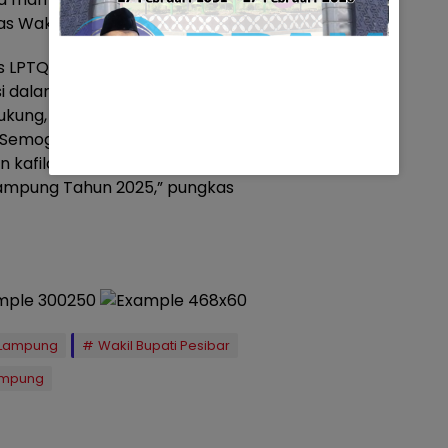
 Wakil Bupati, Irawan Topani.
LPTQ, pelatih, dan official yang
si dalam membimbing serta
kung, mendampingi, dan kerja
Semoga semua ikhtiar ini
 kafilah tampil sebagai yang
Lampung Tahun 2025,” pungkas
i Lampung
Wakil Bupati Pesibar
Lampung