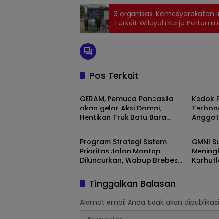
3 organisasi Kemasyarakatan 
Terkait Wilayah Kerja Pertamin
Pos Terkait
Berita
Berita
GERAM, Pemuda Pancasila
Kedok P
akan gelar Aksi Damai,
Terbon
Hentikan Truk Batu Bara
Anggot
Berita
Berita
ODOL Lintasi Jalan Umum
Eddy Ri
3 Bulan
Program Strategi Sistem
GMNI Su
Nyatak
Prioritas Jalan Mantap
Mening
Diluncurkan, Wabup Brebes
Karhutl
Jelaskan Tujuannya
Perkuat
Penega
Tinggalkan Balasan
Alamat email Anda tidak akan dipublikasi