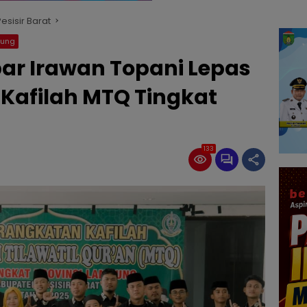
sisir Barat
pung
bar Irawan Topani Lepas
afilah MTQ Tingkat
133