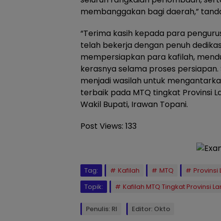
membanggakan bagi daerah,” tandas
“Terima kasih kepada para pengurus 
telah bekerja dengan penuh dedika
mempersiapkan para kafilah, mendu
kerasnya selama proses persiapan. 
menjadi wasilah untuk mengantarkan
terbaik pada MTQ tingkat Provinsi 
Wakil Bupati, Irawan Topani.
Post Views:
133
Tag:
Kafilah
MTQ
Provins
Topik:
Kafilah MTQ Tingkat Provinsi 
Penulis: Rl
Editor: Okto