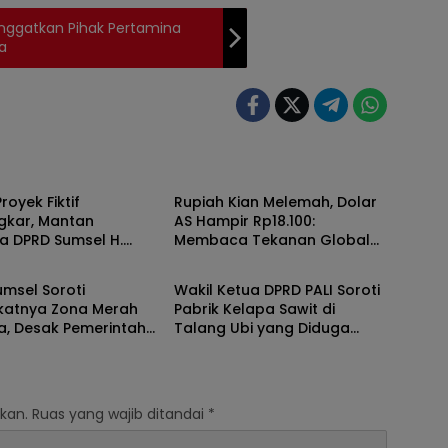
Inggatkan Pihak Pertamina
a
Berita
royek Fiktif
Rupiah Kian Melemah, Dolar
gkar, Mantan
AS Hampir Rp18.100:
a DPRD Sumsel H.
Membaca Tekanan Global
Berita
anto Divonis 2 Tahun
dan Domesti
, Mangkir dari Sel
msel Soroti
Wakil Ketua DPRD PALI Soroti
an Banding
katnya Zona Merah
Pabrik Kelapa Sawit di
a, Desak Pemerintah
Talang Ubi yang Diduga
 Mitigasi dan
Beroperasi Tanpa AMDAL
kan Hukum
kan.
Ruas yang wajib ditandai
*