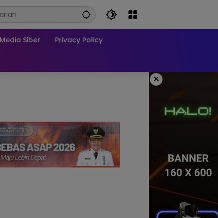
edia Siber
Privacy Policy
×