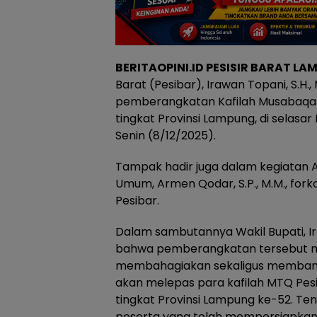
BERITAOPINI.ID PESISIR BARAT LA
Barat (Pesibar), Irawan Topani, S.H.,
pemberangkatan Kafilah Musabaqah
tingkat Provinsi Lampung, di selasa
Senin (8/12/2025).
Tampak hadir juga dalam kegiatan As
Umum, Armen Qodar, S.P., M.M., for
Pesibar.
Dalam sambutannya Wakil Bupati, 
bahwa pemberangkatan tersebut
membahagiakan sekaligus membangg
akan melepas para kafilah MTQ Pes
tingkat Provinsi Lampung ke-52. Te
peserta yang telah mempersiapkan 