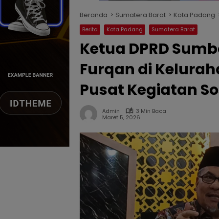
Beranda
Sumatera Barat
Kota Padang
Berita
Kota Padang
Sumatera Barat
Ketua DPRD Sumbar
Furqan di Kelura
Pusat Kegiatan So
Admin
3 Min Baca
Maret 5, 2026