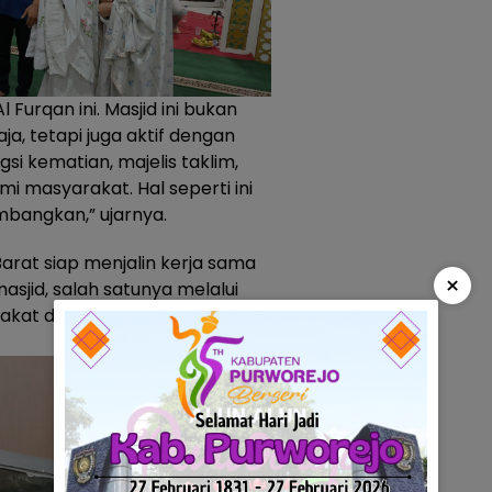
 Furqan ini. Masjid ini bukan
ja, tetapi juga aktif dengan
gsi kematian, majelis taklim,
mi masyarakat. Hal seperti ini
mbangkan,” ujarnya.
at siap menjalin kerja sama
×
jid, salah satunya melalui
arakat dapat tersampaikan