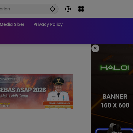
edia Siber
Privacy Policy
×