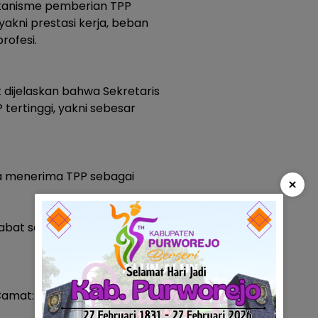
ekanisme pemberian TPP
akni prestasi kerja, beban
rofesi.
 dijelaskan bahwa Sekretaris
tertinggi, yakni sebesar
ya menerima TPP sebagai
×
abat setingkat: Rp10.144.225
 Camat: Rp7.280.000