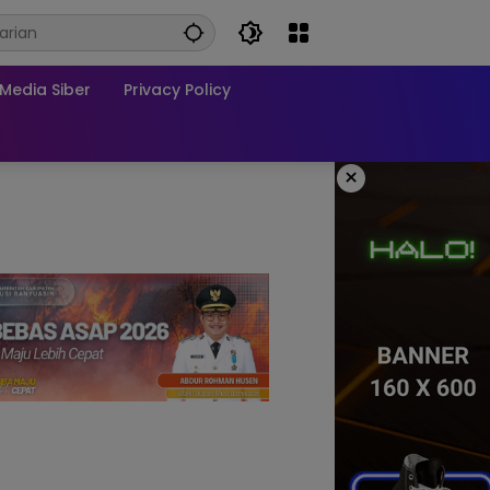
edia Siber
Privacy Policy
×