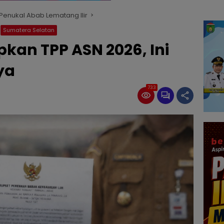
enukal Abab Lematang Ilir
Sumatera Selatan
pkan TPP ASN 2026, Ini
nya
733