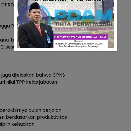
g DPRD, Direktur RSUD, Kepala
ingga Rp3.422.965
sana, besaran TPP berkisar
0, sesuai kelas jabatan masing-
ut juga dijelaskan bahwa CPNS
 nilai TPP kelas jabatan
berakhirnya bulan berjalan
en berdasarkan produktivitas
iplin kehadiran.