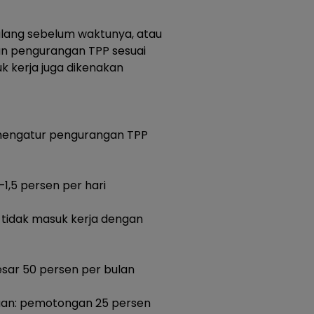
ulang sebelum waktunya, atau
an pengurangan TPP sesuai
k kerja juga dikenakan
a mengatur pengurangan TPP
–1,5 persen per hari
p tidak masuk kerja dengan
esar 50 persen per bulan
maan: pemotongan 25 persen