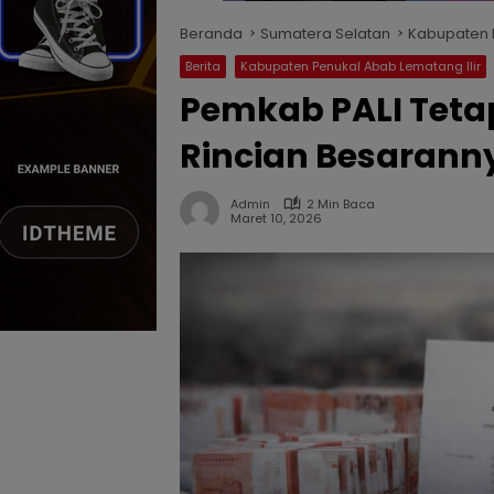
Beranda
Sumatera Selatan
Kabupaten P
Berita
Kabupaten Penukal Abab Lematang Ilir
‎Pemkab PALI Teta
Rincian Besaran
Admin
2 Min Baca
Maret 10, 2026