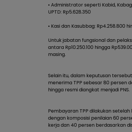
‎• Administrator seperti Kabid, Kaba
UPTD: Rp5.628.350
‎• Kasi dan Kasubbag: Rp4.258.800 h
‎Untuk jabatan fungsional dan pelak
antara Rp10.250.100 hingga Rp539.00
masing.
‎Selain itu, dalam keputusan terseb
menerima TPP sebesar 80 persen dari
hingga resmi diangkat menjadi PNS.
‎Pembayaran TPP dilakukan setelah 
dengan komposisi penilaian 60 pers
kerja dan 40 persen berdasarkan dis