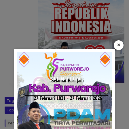
×
Tag:
GMNI
MBG
Topik:
Polemik Makan Gizi Gratis
Penulis: Rl
Editor: Okto