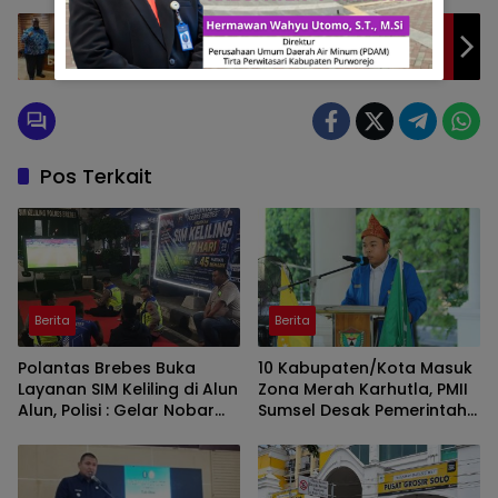
LBH Gema Keadilan Kecam Penyiraman Air
Keras terhadap Aktivis HAM Andrie Yunus
Pos Terkait
Berita
Berita
Polantas Brebes Buka
10 Kabupaten/Kota Masuk
Layanan SIM Keliling di Alun
Zona Merah Karhutla, PMII
Alun, Polisi : Gelar Nobar
Sumsel Desak Pemerintah
Kalau Ada Pertandingan
Perkuat Pencegahan
AFF