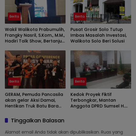
Berita
Berita
Wakil Walikota Prabumulih,
Pusat Grosir Solo Tutup
Frangky Nasril, S.Kom., M.M.,
Imbas Masalah Investasi,
Hadiri Talk Show, Bertanjuk
Walikota Solo Beri Solusi
Antartika dan Masa Depan
Bumi di SMAN 2 Prabumulih
Berita
Berita
GERAM, Pemuda Pancasila
Kedok Proyek Fiktif
akan gelar Aksi Damai,
Terbongkar, Mantan
Hentikan Truk Batu Bara
Anggota DPRD Sumsel H.
ODOL Lintasi Jalan Umum
Eddy Rianto Divonis 2
Tahun 3 Bulan, Mangkir
Tinggalkan Balasan
dari Sel Nyatakan Banding
Alamat email Anda tidak akan dipublikasikan.
Ruas yang