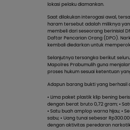
lokasi pelaku diamankan.
Saat dilakukan interogasi awal, te
haram tersebut adalah miliknya ya
membeli dari seseorang berinisial D
Daftar Pencarian Orang (DPO). Nark
kembali diedarkan untuk memperol
Selanjutnya tersangka berikut selur
Mapolres Prabumulih guna menjalani
proses hukum sesuai ketentuan yang
Adapun barang bukti yang berhasil 
• Lima paket plastik klip bening beri
dengan berat bruto 0,72 gram; • Sat
• Satu buah amplop warna hijau; • S
sabu; • Uang tunai sebesar Rp300.00
dengan aktivitas peredaran narkotik