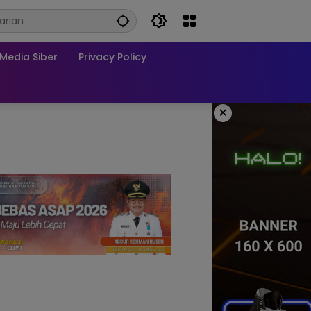
edia Siber
Privacy Policy
×