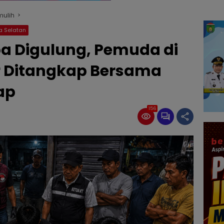
mulih
a Selatan
a Digulung, Pemuda di
r Ditangkap Bersama
ap
156