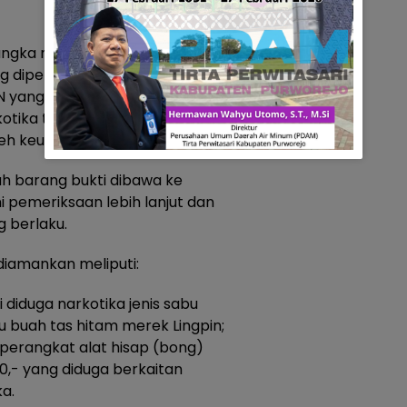
rsangka mengakui bahwa barang
ng diperoleh dengan cara
N yang saat ini masuk dalam
otika tersebut diduga akan
eh keuntungan.
uh barang bukti dibawa ke
 pemeriksaan lebih lanjut dan
 berlaku.
diamankan meliputi:
si diduga narkotika jenis sabu
u buah tas hitam merek Lingpin;
eperangkat alat hisap (bong)
0,- yang diduga berkaitan
a.