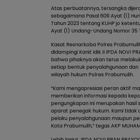
Atas perbuatannya, tersangka dije
sebagaimana Pasal 609 Ayat (1) Hu
Tahun 2023 tentang KUHP jo ketentu
Ayat (1) Undang-Undang Nomor 35 T
Kasat Resnarkoba Polres Prabumul
didampingi Kanit Idik II IPDA NOVI 
bahwa pihaknya akan terus melaku
setiap bentuk penyalahgunaan dan 
wilayah hukum Polres Prabumulih.
“Kami mengapresiasi peran aktif ma
memberikan informasi kepada kepoli
pengungkapan ini merupakan hasil 
aparat penegak hukum. Kami tidak
pelaku penyalahgunaan maupun per
Kota Prabumulih,” tegas AKP MUHA
Lebih lanjut, IPDA NOVI PRAN PRAYO