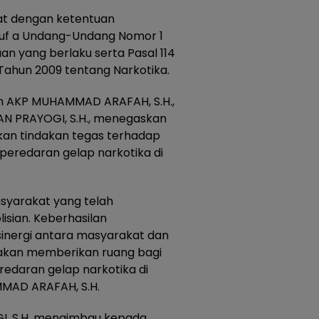
rat dengan ketentuan
ruf a Undang-Undang Nomor 1
an yang berlaku serta Pasal 114
ahun 2009 tentang Narkotika.
ih AKP MUHAMMAD ARAFAH, S.H.,
PRAN PRAYOGI, S.H., menegaskan
kan tindakan tegas terhadap
peredaran gelap narkotika di
syarakat yang telah
sian. Keberhasilan
sinergi antara masyarakat dan
 akan memberikan ruang bagi
edaran gelap narkotika di
MMAD ARAFAH, S.H.
GI, S.H. mengimbau kepada