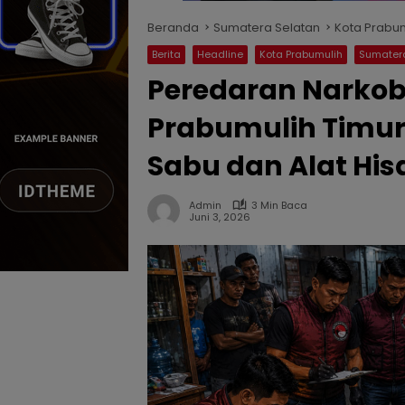
Beranda
Sumatera Selatan
Kota Prabu
Berita
Headline
Kota Prabumulih
Sumater
Peredaran Narkob
Prabumulih Timu
Sabu dan Alat His
Admin
3 Min Baca
Juni 3, 2026