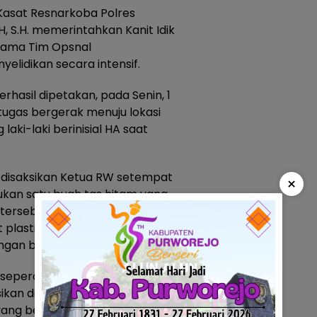
 Kasat Resnarkoba Polres
S.H. memerintahkan Kanit Idik
rsama Tim Opsnal
elidikan secara intensif.
erhasil dipetakan, pada Senin, 1
etugas bergerak menuju lokasi
ki-laki berinisial HA saat
disaksikan Ketua RW setempat
×
kan satu buah tas hitam yang
 tersebut terdapat satu
 plastik klip bening yang
engan berat bruto 0,72 gram.
 seperangkat alat hisap (bong)
ikan diduga narkotika jenis
ang berada tidak jauh dari