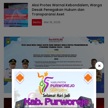
Aksi Protes Warnai Kebondalem, Warga
Desak Penegakan Hukum dan
Transparansi Aset
Berita
Mei 16, 2025
×