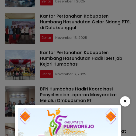
Berita
Desember 1, 2025
Kantor Pertanahan Kabupaten
Humbang Hasundutan Gelar Sidang PTSL
di Doloksanggul
Berita
November 13, 2025
Kantor Pertanahan Kabupaten
Humbang Hasundutan Hadiri Sertijab
Kejari Humbahas
Berita
November 6, 2025
BPN Humbahas Hadiri Koordinasi
Penyelesaian Laporan Masyarakat
×
Melalui Ombudsman RI
Berita
November 4, 2025
Capai Target 1000 Bidang, Kantor
Pertanahan Humbahas Lakukan Rapat