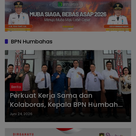
BPN Humbahas
Berita
Perkuat Kerja Sama dan
Kolaboras, Kepala BPN Humbahas
Sambangi Kejari Humbahas
Juni 24, 2026