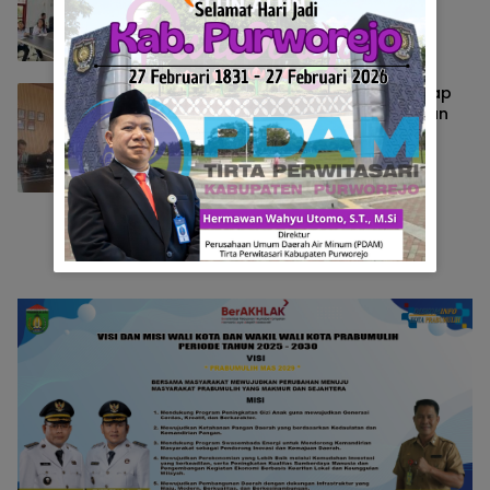
PTSL TA. 2025
Berita
Oktober 22, 2025
Update Progress Pengukuran Lengkap
Humbahas, 85 Persen di 3 Kecamatan
Selesai
Berita
Oktober 20, 2025
Selengkapnya