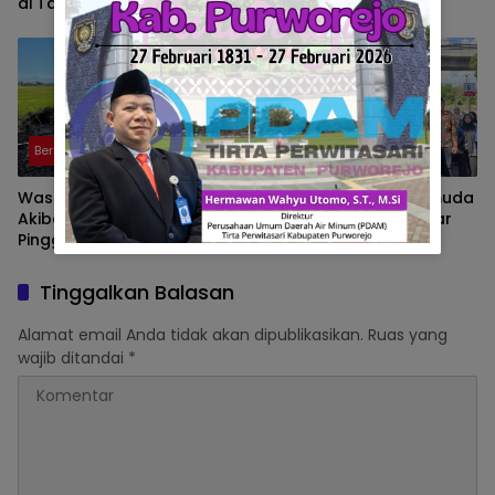
di Talang Ubi yang Diduga
PALI Siapkan Aksi
Beroperasi Tanpa AMDAL
Demonstrasi di Kantor
Gubernur
Berita
Berita
Waspadai Kecelakaan
Aliansi Mahasiswa Pemuda
Akibat Asap Pembakaran
Sumatera Selatan Gelar
Pinggir Tol, Pengemudii
Aksi di Kejati Sumsel,
Diminta Lakukan Tips ini
Serahkan Laporan Dugaan
Pungutan Dana BOS dan
Tinggalkan Balasan
Sertifikasi Guru di Ogan Ilir
Alamat email Anda tidak akan dipublikasikan.
Ruas yang
wajib ditandai
*