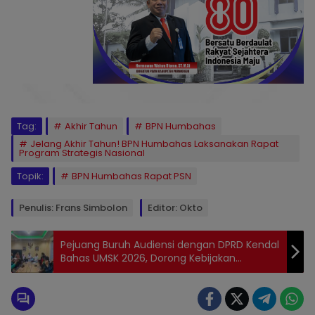
Tag:
Akhir Tahun
BPN Humbahas
Jelang Akhir Tahun! BPN Humbahas Laksanakan Rapat
Program Strategis Nasional
Topik:
BPN Humbahas Rapat PSN
Penulis: Frans Simbolon
Editor: Okto
Pejuang Buruh Audiensi dengan DPRD Kendal
Bahas UMSK 2026, Dorong Kebijakan
Pengupahan Berkeadilan