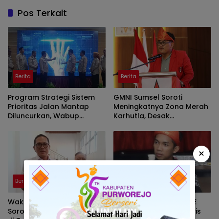
Pos Terkait
Berita
Berita
Program Strategi Sistem
GMNI Sumsel Soroti
Prioritas Jalan Mantap
Meningkatnya Zona Merah
Diluncurkan, Wabup
Karhutla, Desak
Brebes Jelaskan
Pemerintah Perkuat
Tujuannya
Mitigasi dan Penegakan
Hukum
×
Berita
Berita
Wakil Ketua DPRD PALI
Aktivitas Hauling PT BSE
Soroti Pabrik Kelapa Sawit
Resahkan Warga, Aktivis