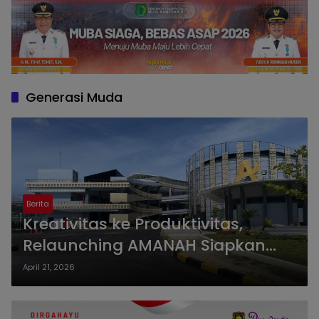
Generasi Muda
Berita
Kreativitas ke Produktivitas,
Relaunching AMANAH Siapkan
Generasi Muda Aceh Unggul
April 21, 2026