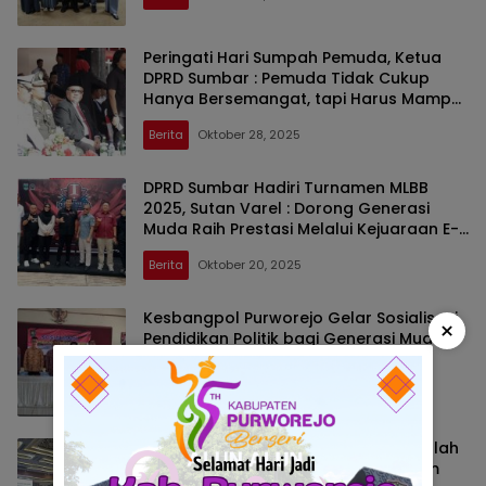
Peringati Hari Sumpah Pemuda, Ketua
DPRD Sumbar : Pemuda Tidak Cukup
Hanya Bersemangat, tapi Harus Mampu
Irinovasi dan Kontribusi
Berita
Oktober 28, 2025
DPRD Sumbar Hadiri Turnamen MLBB
2025, Sutan Varel : Dorong Generasi
Muda Raih Prestasi Melalui Kejuaraan E-
Sport
Berita
Oktober 20, 2025
Kesbangpol Purworejo Gelar Sosialisasi
×
Pendidikan Politik bagi Generasi Muda
Masyarakat Loano
Berita
September 21, 2025
Parlemen Tour Perdana, Muhidi: Sekolah
Politik dan Parlemen adalah Program