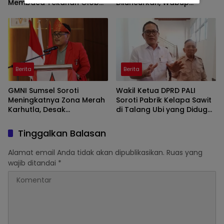
Membaca Tekanan Global
Diluncurkan, Wabup
dan Domesti
Brebes Jelaskan
Tujuannya
Berita
Berita
GMNI Sumsel Soroti
Wakil Ketua DPRD PALI
Meningkatnya Zona Merah
Soroti Pabrik Kelapa Sawit
Karhutla, Desak
di Talang Ubi yang Diduga
Pemerintah Perkuat
Beroperasi Tanpa AMDAL
Mitigasi dan Penegakan
Tinggalkan Balasan
Hukum
Alamat email Anda tidak akan dipublikasikan.
Ruas yang
wajib ditandai
*