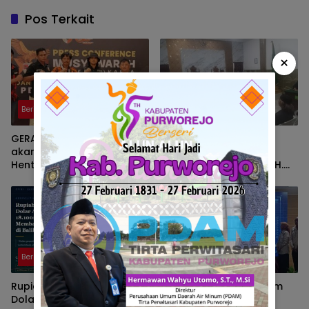
Pos Terkait
×
Berita
Berita
GERAM, Pemuda Pancasila
Kedok Proyek Fiktif
akan gelar Aksi Damai,
Terbongkar, Mantan
Hentikan Truk Batu Bara
Anggota DPRD Sumsel H.
ODOL Lintasi Jalan Umum
Eddy Rianto Divonis 2
Tahun 3 Bulan, Mangkir
dari Sel Nyatakan Banding
Berita
Berita
Rupiah Kian Melemah,
Program Strategi Sistem
Dolar AS Hampir Rp18.100:
Prioritas Jalan Mantap