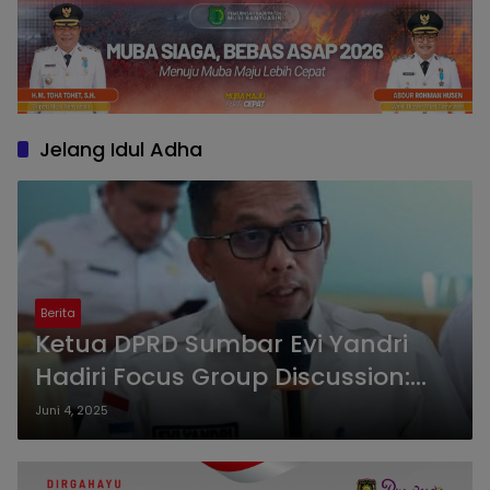
Jelang Idul Adha
Berita
Ketua DPRD Sumbar Evi Yandri
Hadiri Focus Group Discussion:
Pentingnya Sinergi Lintas Sektor
Juni 4, 2025
Jelang Idul Adha 1446 H