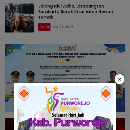
Jelang Idul Adha, Disapangtan
Surakarta Soroti Kesehatan Hewan
Ternak
Berita
Mei 23, 2025
×