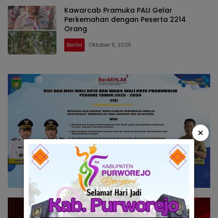
Kawarcab Pramuka PALI Gelar
Perkemahan dengan Peserta 2214
Orang
Berita
Oktober 9, 2025
×