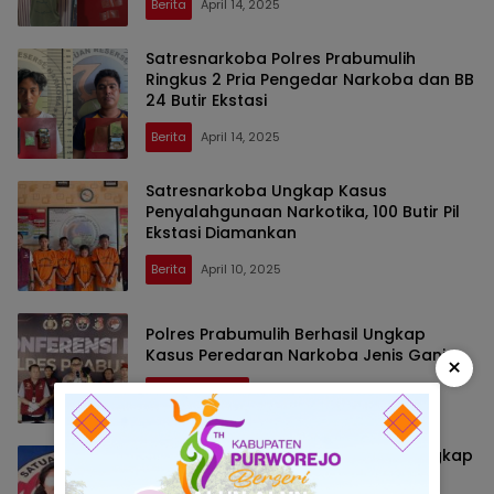
Berita
April 14, 2025
Satresnarkoba Polres Prabumulih
Ringkus 2 Pria Pengedar Narkoba dan BB
24 Butir Ekstasi
Berita
April 14, 2025
Satresnarkoba Ungkap Kasus
Penyalahgunaan Narkotika, 100 Butir Pil
Ekstasi Diamankan
Berita
April 10, 2025
Polres Prabumulih Berhasil Ungkap
Kasus Peredaran Narkoba Jenis Ganja
×
Uncategorized
April 9, 2025
Perempuan Asal Kota Baru Ini Ditangkap
Satresnarkoba Polres PALI, Kantongi