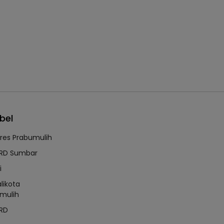
bel
lres Prabumulih
RD Sumbar
i
likota
mulih
RD