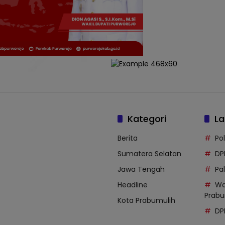
Kategori
La
Berita
Po
Sumatera Selatan
DP
Jawa Tengah
Pal
Headline
Wa
Prabu
Kota Prabumulih
DP