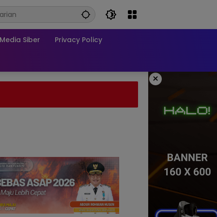
edia Siber
Privacy Policy
×