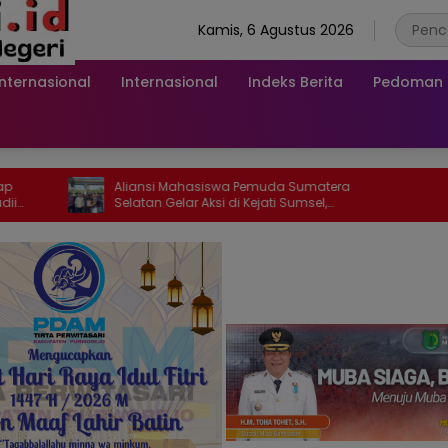
Kamis, 6 Agustus 2026
Internasional
Internasional
Indeks Berita
Pedoman M
Aliansi Mahasiswa Pemuda Sumatera
Selatan Gelar Aksi di Kejati Sumsel,
Serahkan Laporan Dugaan Pungutan
Dana BOS dan Sertifikasi Guru di Ogan Ilir