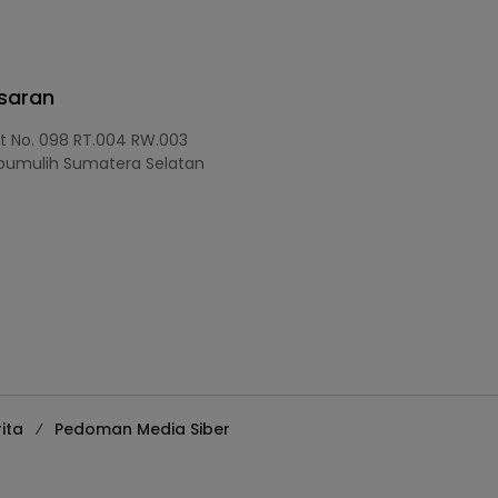
asaran
at No. 098 RT.004 RW.003
bumulih Sumatera Selatan
ita
Pedoman Media Siber