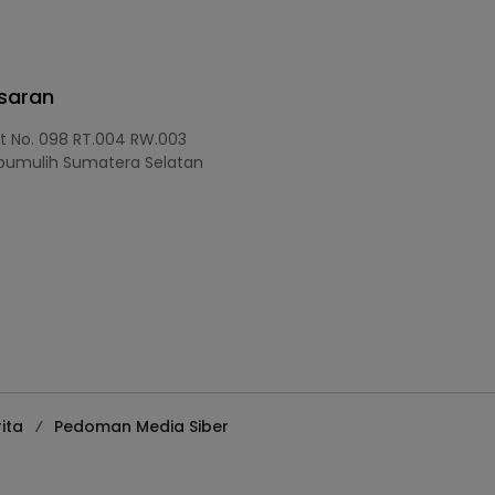
asaran
at No. 098 RT.004 RW.003
bumulih Sumatera Selatan
ita
Pedoman Media Siber