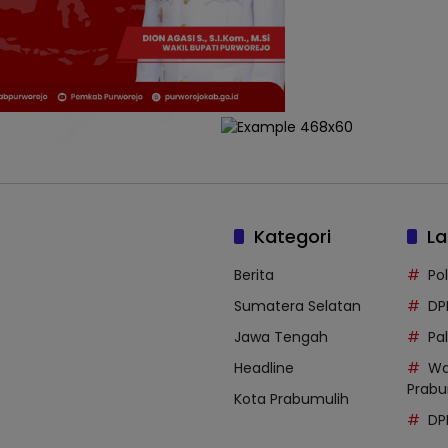
Kategori
La
Berita
Po
Sumatera Selatan
DP
Jawa Tengah
Pal
Headline
Wa
Prabu
Kota Prabumulih
DP