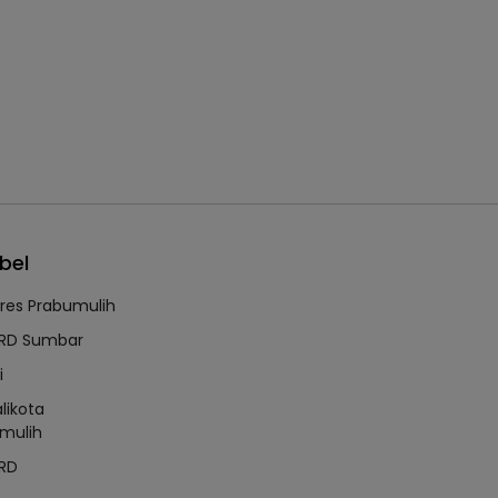
bel
lres Prabumulih
RD Sumbar
i
likota
mulih
RD