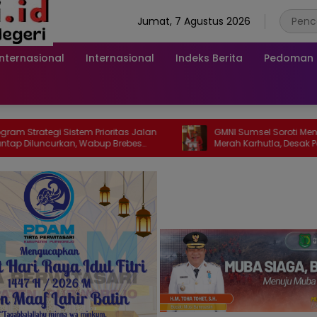
Jumat, 7 Agustus 2026
Internasional
Internasional
Indeks Berita
Pedoman M
i Sistem Prioritas Jalan
GMNI Sumsel Soroti Meningkatnya Z
rkan, Wabup Brebes
Merah Karhutla, Desak Pemerintah Pe
annya
Mitigasi dan Penegakan Hukum