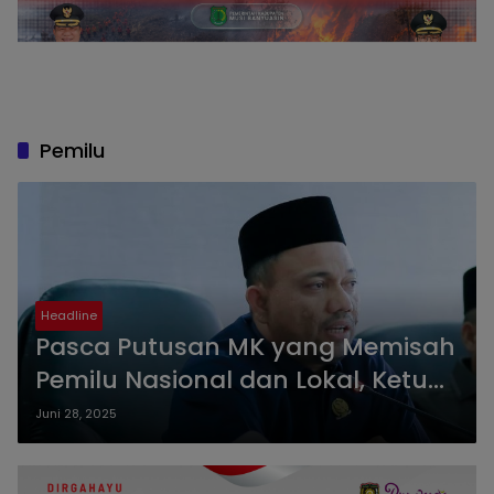
Pemilu
Headline
Pasca Putusan MK yang Memisah
Pemilu Nasional dan Lokal, Ketua
Bidang Demokrasi ADKASI Ajak
Juni 28, 2025
Semua Pihak Dalam Perumusan
Masa Transisi