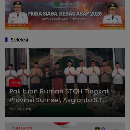
Seleksi
Berita
Pali tuan Rumah STQH Tingkat
Provinsi Sumsel, Asgianto S.T
berharap kegiatan ini untuk
April 23, 2025
memuliakan Al-Qur’an