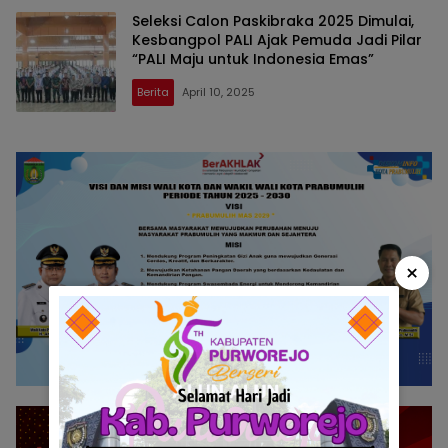
Seleksi Calon Paskibraka 2025 Dimulai,
Kesbangpol PALI Ajak Pemuda Jadi Pilar
“PALI Maju untuk Indonesia Emas”
Berita
April 10, 2025
×