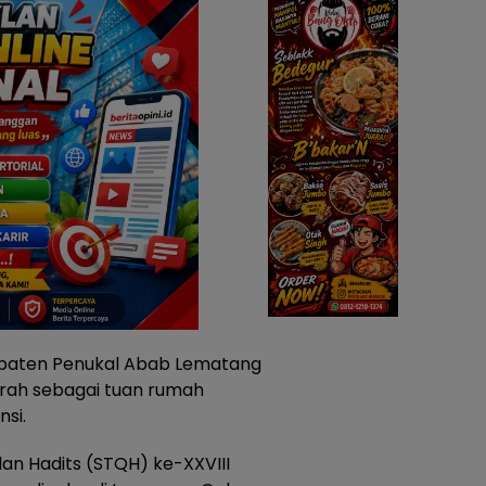
paten Penukal Abab Lematang
jarah sebagai tuan rumah
si.
dan Hadits (STQH) ke-XXVIII