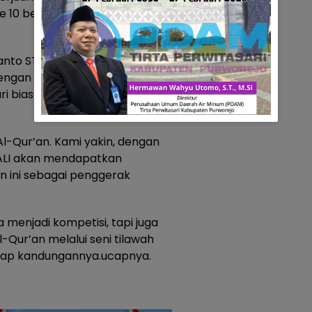
 ke 10 besar pada MTQ Nasional
sgianto ST, menyatakan bahwa
engan Hari Ulang Tahun
 biasanya, tahun ini tidak ada
Al-Qur’an. Kami yakin, dengan
PALI akan mendapatkan
n ini sebagai penggerak
 menjadi kompetisi, tapi juga
ur’an melalui seni tilawah
p kandungannya.ucapnya.