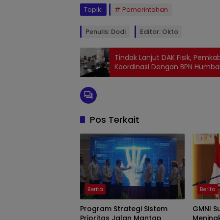
Topik:
Pemerintahan
Penulis: Dodi
Editor: Okto
Tindak Lanjut DAK Fisik, Pemk
Koordinasi Dengan BPN Humba
Pos Terkait
Berita
Berita
Program Strategi Sistem
GMNI Su
Prioritas Jalan Mantap
Mening