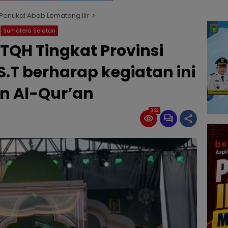
enukal Abab Lematang Ilir
Sumatera Selatan
TQH Tingkat Provinsi
S.T berharap kegiatan ini
n Al-Qur’an
362