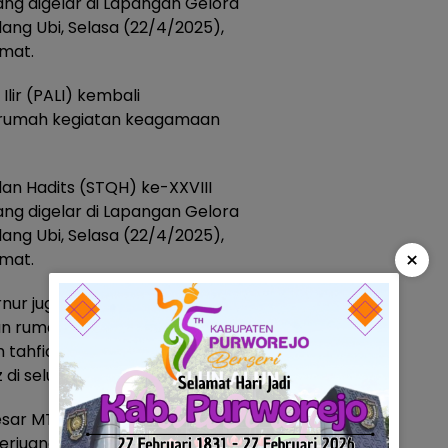
ang digelar di Lapangan Gelora
g Ubi, Selasa (22/4/2025),
mat.
ir (PALI) kembali
 rumah kegiatan keagamaan
dan Hadits (STQH) ke-XXVIII
ang digelar di Lapangan Gelora
g Ubi, Selasa (22/4/2025),
×
mat.
rnur juga mengungkapkan
rumah tahfidz di Sumsel.
ahfidz digulirkan, kini telah
z di seluruh Sumatera Selatan.
esar MTQ Nasional, kemudian
erjuangan dan kedisiplinan