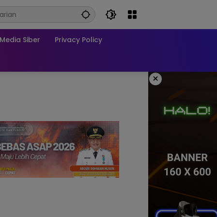
edia Siber
Privacy Policy
×