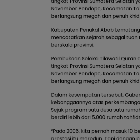
tingkat Provinsi Sumatera Selatan y
November Pendopo, Kecamatan Talan
berlangsung megah dan penuh khid
Kabupaten Penukal Abab Lematang Il
mencatatkan sejarah sebagai tuan
berskala provinsi.
Pembukaan Seleksi Tilawatil Quran 
tingkat Provinsi Sumatera Selatan y
November Pendopo, Kecamatan Talan
berlangsung megah dan penuh khid
Dalam kesempatan tersebut, Gube
kebanggaannya atas perkembangan 
Sejak program satu desa satu rumah t
berdiri lebih dari 5.000 rumah tahfid
“Pada 2006, kita pernah masuk 10 b
prestasi itu meredup. Tapi dengan p