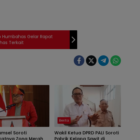
ab Humbahas Gelar Rapat
has Terkait
Berita
msel Soroti
Wakil Ketua DPRD PALI Soroti
katnya Zona Merah
Pabrik Kelapa Sawit di