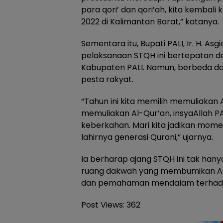
para qori’ dan qori’ah, kita kembali
2022 di Kalimantan Barat,” katanya.
Sementara itu, Bupati PALI, Ir. H. A
pelaksanaan STQH ini bertepatan d
Kabupaten PALI. Namun, berbeda dari
pesta rakyat.
“Tahun ini kita memilih memuliakan 
memuliakan Al-Qur’an, insyaAllah 
keberkahan. Mari kita jadikan mome
lahirnya generasi Qurani,” ujarnya.
Ia berharap ajang STQH ini tak hanya
ruang dakwah yang membumikan Al-Q
dan pemahaman mendalam terhada
Post Views:
362