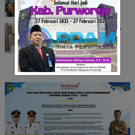
Kabupaten Lampung Tengah
Berita
Mei 28, 2025
SMPN 2 Purworejo Sambut Kunjungan
Mendikdasmen Dengan Antusias
Berita
Mei 26, 2025
Selengkapnya