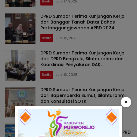
Berita
Juni 17, 2025
DPRD Sumbar Terima Kunjungan Kerja
dari Banggar Tanah Datar Bahas
Pertanggungjawaban APBD 2024
Berita
Juni 16, 2025
DPRD Sumbar Terima Kunjungan Kerja
dari DPRD Bengkulu, Silahturahmi dan
Koordinasi Penyaluran DAK
Kabupaten/Kota
Berita
Juni 13, 2025
DPRD Sumbar Terima Kunjungan Kerja
dari Bapemperda Sumut, Silahturahmi
×
dan Konsultasi SOTK
Berita
Juni 2, 2025
Kadin Kominfo Prabumulih Terima
Kunjungan Kerja Anggota Komisi III DPRD