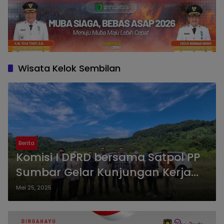
Wisata Kelok Sembilan
Berita
Komisi I DPRD bersama Satpol PP
Sumbar Gelar Kunjungan Kerja
dan Pasang Rambu Larangan
Mei 25, 2025
Berhenti di Wisata Kelok Sembilan