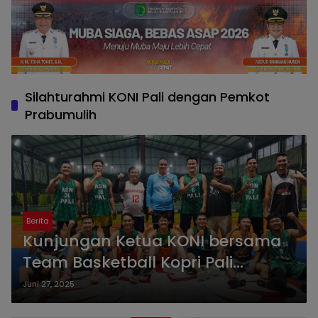
Silahturahmi KONI Pali dengan Pemkot
Prabumulih
Berita
Kunjungan Ketua KONI bersama
Team Basketball Kopri Pali
Diterima Wawako Prabumulih,
Juni 27, 2025
Silahturahmi danSeparing Basket