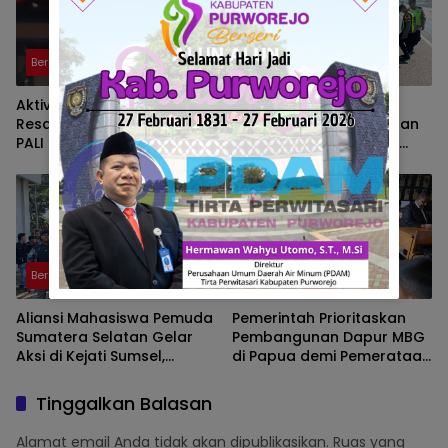
Berita
Berita
Aktivitas Hauling PT BSE
Waspadai Kecelakaan
Resahkan Warga, Aktivis
Akibat Asap Pembakaran
PALI Siapkan Aksi
Pinggir Tol, Pengemudii
Demonstrasi di Kantor
Diminta Lakukan Tips ini
Gubernur
Berita
Berita
Aliansi Mahasiswa Pemuda
Pemerintah Prioritaskan
Sumatera Selatan Gelar
Pembangunan Dapur MBG
Aksi di Kejati Sumsel,
di Papua demi Pemerataan
Serahkan Laporan Dugaan
Akses Gizi Nasional
Pungutan Dana BOS dan
Tinggalkan Balasan
Sertifikasi Guru di Ogan Ilir
Alamat email Anda tidak akan dipublikasikan.
Ruas yang