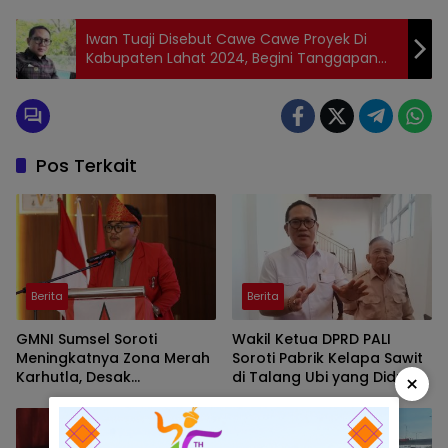
Iwan Tuaji Disebut Cawe Cawe Proyek Di
Kabupaten Lahat 2024, Begini Tanggapan
Firdaus Hasbullah
Pos Terkait
Berita
Berita
GMNI Sumsel Soroti
Wakil Ketua DPRD PALI
Meningkatnya Zona Merah
Soroti Pabrik Kelapa Sawit
Karhutla, Desak
di Talang Ubi yang Diduga
×
Pemerintah Perkuat
Beroperasi Tanpa AMDAL
Mitigasi dan Penegakan
Hukum