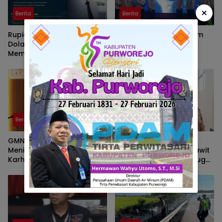
×
Berita
Berita
Rupiah Kian Melemah,
Program Strategi Sistem
Dolar AS Hampir Rp18.100:
Prioritas Jalan Mantap
Membaca Tekanan Global
Diluncurkan, Wabup
dan Domesti
Brebes Jelaskan
Tujuannya
Berita
Berita
GMNI Sumsel Soroti
Wakil Ketua DPRD PALI
Meningkatnya Zona Merah
Soroti Pabrik Kelapa Sawit
Karhutla, Desak
di Talang Ubi yang Diduga
Pemerintah Perkuat
Beroperasi Tanpa AMDAL
Mitigasi dan Penegakan
Hukum