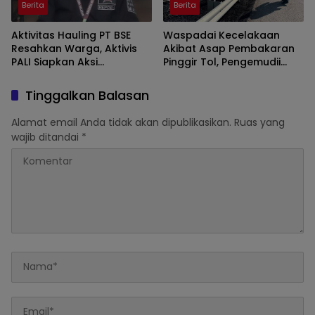
Berita
Berita
Aktivitas Hauling PT BSE
Waspadai Kecelakaan
Resahkan Warga, Aktivis
Akibat Asap Pembakaran
PALI Siapkan Aksi
Pinggir Tol, Pengemudii
Demonstrasi di Kantor
Diminta Lakukan Tips ini
Gubernur
Tinggalkan Balasan
Alamat email Anda tidak akan dipublikasikan.
Ruas yang
wajib ditandai
*