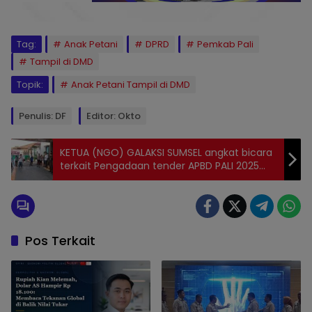
Tag:
Anak Petani
DPRD
Pemkab Pali
Tampil di DMD
Topik:
Anak Petani Tampil di DMD
Penulis: DF
Editor: Okto
KETUA (NGO) GALAKSI SUMSEL angkat bicara
terkait Pengadaan tender APBD PALI 2025
yang banyak gagal
Pos Terkait