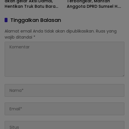
akan gelar Aksi Damai,
Terbongkar, Mantan
Hentikan Truk Batu Bara
Anggota DPRD Sumsel H.
ODOL Lintasi Jalan Umum
Eddy Rianto Divonis 2
Tahun 3 Bulan, Mangkir
Tinggalkan Balasan
dari Sel Nyatakan Banding
Alamat email Anda tidak akan dipublikasikan.
Ruas yang
wajib ditandai
*