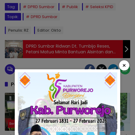
Tag:
DPRD Sumbar
Publik
Seleksi KPID
Topik:
DPRD Sumbar
Penulis: RZ
Editor: Okto
DPRD Sumbar Ridwan Dt. Tumbijo Reses,
Petani Matua Minta Bantuan Alsintan dan
Perbaikan Irigasi
×
Pos Terkait
Berita
Berita