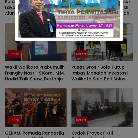
Polantas Brebes Buka
10 Kabupaten/Kota Masuk
Layanan SIM Keliling di Alun
Zona Merah Karhutla, PMII
Alun, Polisi : Gelar Nobar
Sumsel Desak Pemerintah
Kalau Ada Pertandingan
Perkuat Pencegahan
AFF
Berita
Berita
Wakil Walikota Prabumulih,
Pusat Grosir Solo Tutup
Frangky Nasril, S.Kom., M.M.,
Imbas Masalah Investasi,
Hadiri Talk Show, Bertanjuk
Walikota Solo Beri Solusi
Antartika dan Masa Depan
Bumi di SMAN 2 Prabumulih
Berita
Berita
GERAM, Pemuda Pancasila
Kedok Proyek Fiktif