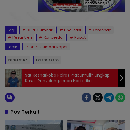
Tag:
DPRD Sumbar
Finalisasi
Kemenag
Pesantren
Ranperda
Rapat
Topik:
DPRD Sumbar Rapat
Penulis: RZ
Editor: Okto
Sat Resnarkoba Polres Prabumulih Ungkap
Kasus Penyalahgunaan Narkotika
Pos Terkait