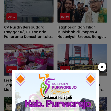
Berita
Berita
CV Nurdin Bersaudara
Istighosah dan Titian
Langgar K3, PT Konindo
Muhibbah di Ponpes Al
Panorama Konsultan Lalai
Hasaniyah Brebes, Bangun
Pengawasan Proyek SPAM
Spirit Dakwah Syekh
Jumadil Kubro dan Wali
Songo
×
Berita
Berita
Lestarikan Kuliner Pesisir
“Belum Merdeka dari
Tegal, 40 Chef Ikuti Lomba
Asap”: Rawang ID Gelar
Masak Udang – Cumi
Aksi Kreatif di Jembatan
Ampera