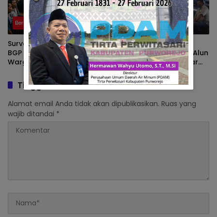
Berita
Berita
Survei Seismik 3 D Peony PT.
Polantas Brebes Buka
BGP Indonesia Cari Minyak,
Layanan SIM Keliling di Alun
Warga Cari Kerja Tidak
Alun, Polisi : Gelar Nobar
Dapat
Kalau Ada Pertandingan
AFF
Tinggalkan Balasan
Alamat email Anda tidak akan dipublikasikan.
Ruas yang
wajib ditandai
*