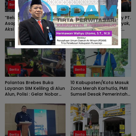
Berita
Berita
“Belum Merdeka dari
Survei Seismik 3 D Peony PT.
Asap”: Rawang ID Gelar
BGP Indonesia Cari Minyak,
Aksi Kreatif di Jembatan
Warga Cari Kerja Tidak
Ampera
Dapat
Berita
Berita
Polantas Brebes Buka
10 Kabupaten/Kota Masuk
Layanan SIM Keliling di Alun
Zona Merah Karhutla, PMII
Alun, Polisi : Gelar Nobar
Sumsel Desak Pemerintah
Kalau Ada Pertandingan
Perkuat Pencegahan
AFF
Berita
Berita