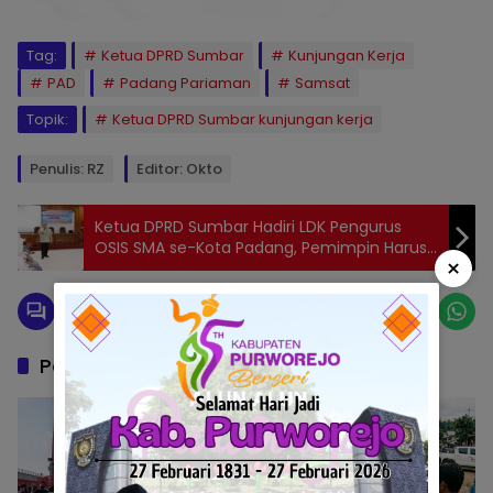
Tag:
Ketua DPRD Sumbar
Kunjungan Kerja
PAD
Padang Pariaman
Samsat
Topik:
Ketua DPRD Sumbar kunjungan kerja
Penulis: RZ
Editor: Okto
Ketua DPRD Sumbar Hadiri LDK Pengurus
OSIS SMA se-Kota Padang, Pemimpin Harus
×
Cepat Tanggap dan Menampung Aspirasi
Rakyat
Pos Terkait