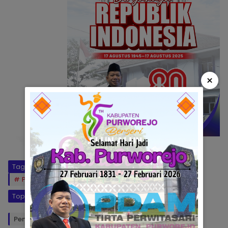
×
Tag:
Ngopi
Pelayanan SIM
Program “Sikomo”
Satlantas Polres Purworejo
Topik:
Program “Sikomo”
Penulis: Ariyanti
Editor: Okto