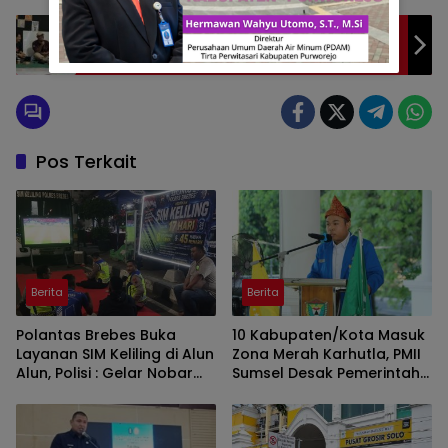
Dari Sekre Unperba, Seruan untuk
Kembalikan Demokrasi dan Ruang Sipil
Pos Terkait
Berita
Berita
Polantas Brebes Buka
10 Kabupaten/Kota Masuk
Layanan SIM Keliling di Alun
Zona Merah Karhutla, PMII
Alun, Polisi : Gelar Nobar
Sumsel Desak Pemerintah
Kalau Ada Pertandingan
Perkuat Pencegahan
AFF