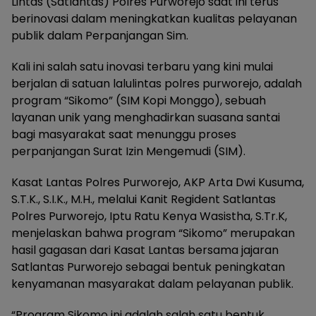
Lintas (Satlantas) Polres Purworejo saat ini terus
berinovasi dalam meningkatkan kualitas pelayanan
publik dalam Perpanjangan Sim.
Kali ini salah satu inovasi terbaru yang kini mulai
berjalan di satuan lalulintas polres purworejo, adalah
program “Sikomo” (SIM Kopi Monggo), sebuah
layanan unik yang menghadirkan suasana santai
bagi masyarakat saat menunggu proses
perpanjangan Surat Izin Mengemudi (SIM).
Kasat Lantas Polres Purworejo, AKP Arta Dwi Kusuma,
S.T.K., S.I.K., M.H., melalui Kanit Regident Satlantas
Polres Purworejo, Iptu Ratu Kenya Wasistha, S.Tr.K,
menjelaskan bahwa program “Sikomo” merupakan
hasil gagasan dari Kasat Lantas bersama jajaran
Satlantas Purworejo sebagai bentuk peningkatan
kenyamanan masyarakat dalam pelayanan publik.
“Program Sikomo ini adalah salah satu bentuk