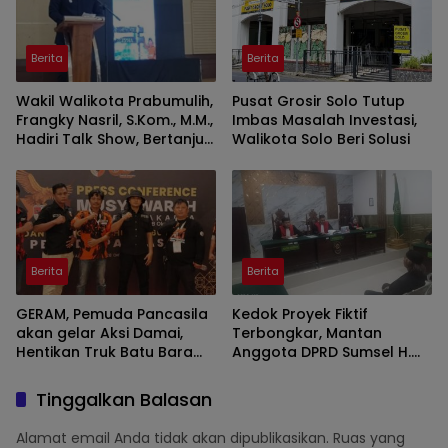
Berita
Berita
Wakil Walikota Prabumulih,
Pusat Grosir Solo Tutup
Frangky Nasril, S.Kom., M.M.,
Imbas Masalah Investasi,
Hadiri Talk Show, Bertanjuk
Walikota Solo Beri Solusi
Antartika dan Masa Depan
Bumi di SMAN 2 Prabumulih
Berita
Berita
GERAM, Pemuda Pancasila
Kedok Proyek Fiktif
akan gelar Aksi Damai,
Terbongkar, Mantan
Hentikan Truk Batu Bara
Anggota DPRD Sumsel H.
ODOL Lintasi Jalan Umum
Eddy Rianto Divonis 2
Tahun 3 Bulan, Mangkir
Tinggalkan Balasan
dari Sel Nyatakan Banding
Alamat email Anda tidak akan dipublikasikan.
Ruas yang