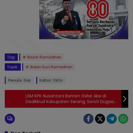
Tag:
Bazar Ramadhan
Topik:
Bulan Suci Ramadhan
Penulis: Gar
Editor: Okto
LSM KPK Nusantara Banten Gelar Aksi di
Disdikbud Kabupaten Serang, Soroti Dugaan
Pungli dan Pengelolaan Anggaran