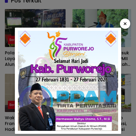
Pos Terkait
×
Berita
Berita
Polantas Brebes Buka
10 Kabupaten/Kota Masuk
Layanan SIM Keliling di Alun
Zona Merah Karhutla, PMII
Alun, Polisi : Gelar Nobar
Sumsel Desak Pemerintah
Kalau Ada Pertandingan
Perkuat Pencegahan
AFF
Berita
Berita
Wakil Walikota Prabumulih,
Pusat Grosir Solo Tutup
Frangky Nasril, S.Kom., M.M.,
Imbas Masalah Investasi,
Hadiri Talk Show, Bertanjuk
Walikota Solo Beri Solusi
Antartika dan Masa Depan