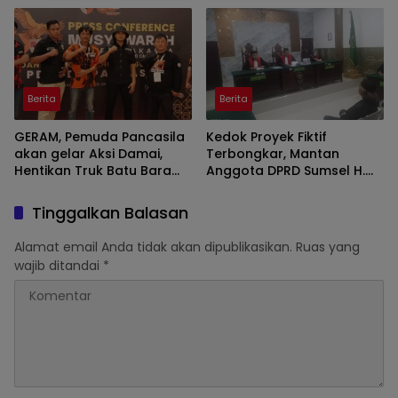
Bumi di SMAN 2 Prabumulih
Berita
Berita
GERAM, Pemuda Pancasila
Kedok Proyek Fiktif
akan gelar Aksi Damai,
Terbongkar, Mantan
Hentikan Truk Batu Bara
Anggota DPRD Sumsel H.
ODOL Lintasi Jalan Umum
Eddy Rianto Divonis 2
Tahun 3 Bulan, Mangkir
Tinggalkan Balasan
dari Sel Nyatakan Banding
Alamat email Anda tidak akan dipublikasikan.
Ruas yang
wajib ditandai
*