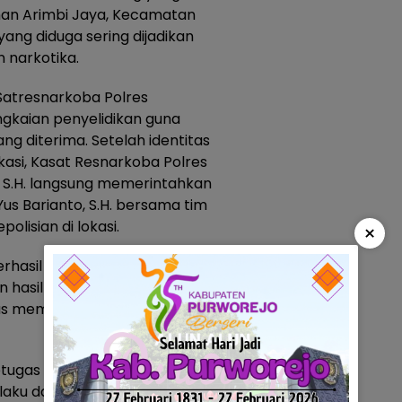
han Arimbi Jaya, Kecamatan
yang diduga sering dijadikan
 narkotika.
 Satresnarkoba Polres
gkaian penyelidikan guna
g diterima. Setelah identitas
ikasi, Kasat Resnarkoba Polres
S.H. langsung memerintahkan
Yus Barianto, S.H. bersama tim
lisian di lokasi.
×
berhasil diamankan di dalam
 hasil penindakan, pelaku
as memaketkan narkotika jenis
petugas kemudian melakukan
u dan lokasi kejadian. Dari