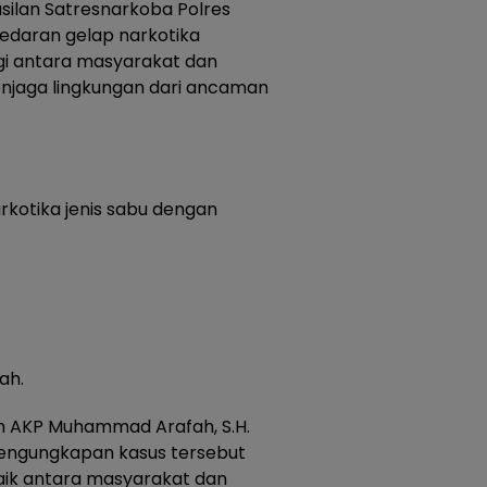
silan Satresnarkoba Polres
daran gelap narkotika
rgi antara masyarakat dan
enjaga lingkungan dari ancaman
arkotika jenis sabu dengan
ah.
h AKP Muhammad Arafah, S.H.
engungkapan kasus tersebut
aik antara masyarakat dan