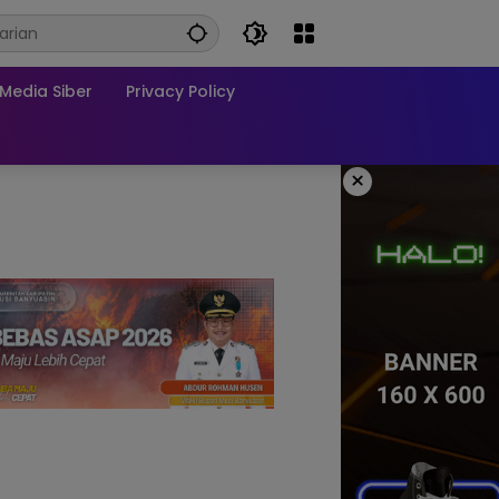
edia Siber
Privacy Policy
×