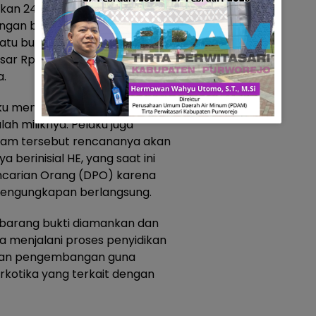
an 24 paket plastik klip
engan berat bruto 5,31 gram,
satu buah skop pipet plastik
esar Rp85.000 yang diduga
a.
laku mengakui bahwa seluruh
ah miliknya. Pelaku juga
am tersebut rencananya akan
berinisial HE, yang saat ini
encarian Orang (DPO) karena
s pengungkapan berlangsung.
h barang bukti diamankan dan
a menjalani proses penyidikan
akukan pengembangan guna
kotika yang terkait dengan