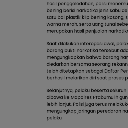
hasil penggeledahan, polisi menemuk
bening berisi narkotika jenis sabu d
satu bal plastik klip bening kosong, 
warna merah, serta uang tunai seb
merupakan hasil penjualan narkotik
Saat dilakukan interogasi awal, pe
barang bukti narkotika tersebut adal
mengungkapkan bahwa barang har
diedarkan bersama seorang rekannya 
telah ditetapkan sebagai Daftar P
berhasil melarikan diri saat prose
Selanjutnya, pelaku beserta seluru
dibawa ke Mapolres Prabumulih gun
lebih lanjut. Polisi juga terus mel
mengungkap jaringan peredaran nar
pelaku.