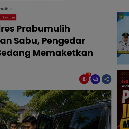
mulih
a Selatan
lres Prabumulih
an Sabu, Pengedar
 Sedang Memaketkan
118