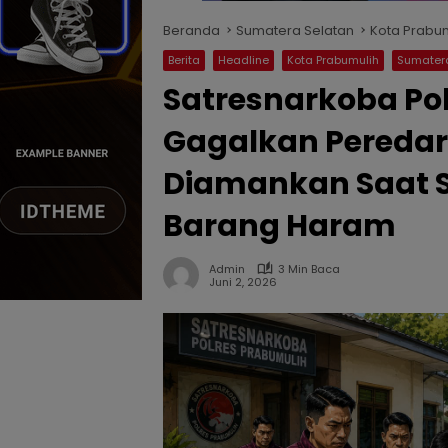
Beranda
Sumatera Selatan
Kota Prabu
Berita
Headline
Kota Prabumulih
Sumater
Satresnarkoba Po
Gagalkan Peredar
Diamankan Saat
Barang Haram
Admin
3 Min Baca
Juni 2, 2026