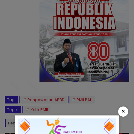
Tag:
Pengawasan APBD
PMII PALI
Topik:
Kritik PMII
×
Penulis: Ril/Rd
Editor: Okto