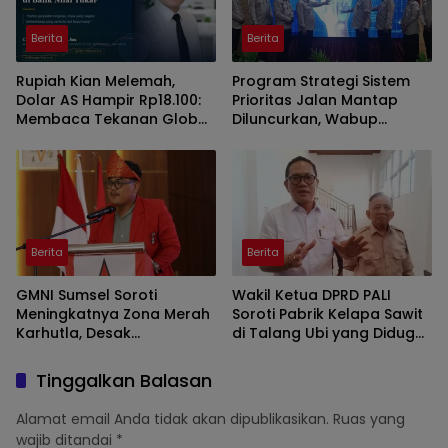
Berita
Berita
Rupiah Kian Melemah,
Program Strategi Sistem
Dolar AS Hampir Rp18.100:
Prioritas Jalan Mantap
Membaca Tekanan Global
Diluncurkan, Wabup
dan Domesti
Brebes Jelaskan
Tujuannya
Berita
Berita
GMNI Sumsel Soroti
Wakil Ketua DPRD PALI
Meningkatnya Zona Merah
Soroti Pabrik Kelapa Sawit
Karhutla, Desak
di Talang Ubi yang Diduga
Pemerintah Perkuat
Beroperasi Tanpa AMDAL
Mitigasi dan Penegakan
Tinggalkan Balasan
Hukum
Alamat email Anda tidak akan dipublikasikan.
Ruas yang
wajib ditandai
*