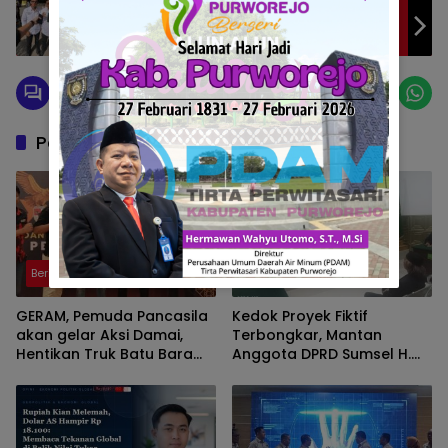
Serapan Anggaran Baru 28 Persen, DPD PGK
PALI: Jangan Sampai OPD Hanya Berani
Duduk di Kursi, Tapi Tak Berani Menjalankan
Amanah
Pos Terkait
Berita
Berita
GERAM, Pemuda Pancasila
Kedok Proyek Fiktif
akan gelar Aksi Damai,
Terbongkar, Mantan
Hentikan Truk Batu Bara
Anggota DPRD Sumsel H.
ODOL Lintasi Jalan Umum
Eddy Rianto Divonis 2
Tahun 3 Bulan, Mangkir
dari Sel Nyatakan Banding