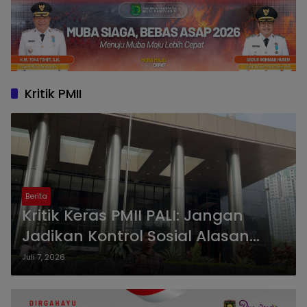
Kritik PMII
Berita
Kritik Keras PMII PALI: Jangan
Jadikan Kontrol Sosial Alasan
Takut Eksekusi APBD
Juli 7, 2026