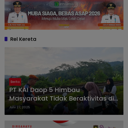
Rel Kereta
Berita
PT KAI Daop 5 Himbau
Masyarakat Tidak Beraktivitas di
Sekitar Rel Kereta Api Saat Libur
Juni 27, 2025
Sekolah