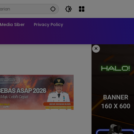
edia Siber
Privacy Policy
×