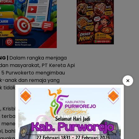
NG |
Dalam rangka menjaga
dan masyarakat, PT Kereta Api
si 5 Purwokerto mengimbau
×
k-anak dan remaja yang
 tidak bermain di sekitar jalur
 Krisbiyantoro, menyampaikan
n terbatas yang berbahaya dan
mi menemukan masih adanya
l, bahkan duduk-duduk di
hayakan keselamatan jiwa,”