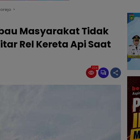
orejo
mbau Masyarakat Tidak
itar Rel Kereta Api Saat
334