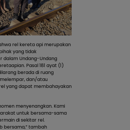
ahwa rel kereta api merupakan
pihak yang tidak
tur dalam Undang-Undang
etaapian. Pasal 181 ayat (1)
larang berada di ruang
, melempar, dan/atau
 rel yang dapat membahayakan
i momen menyenangkan. Kami
syarakat untuk bersama-sama
ain di sekitar rel.
ab bersama,” tambah