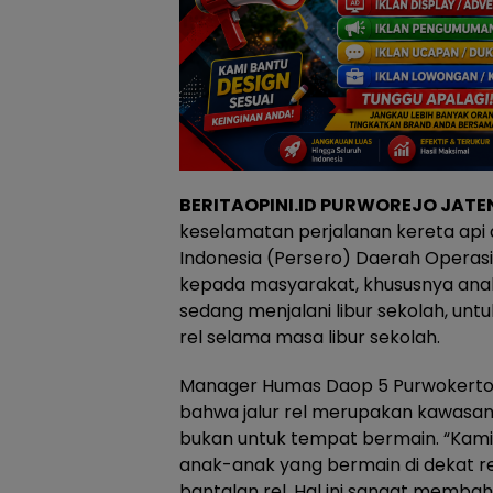
BERITAOPINI.ID PURWOREJO JATE
keselamatan perjalanan kereta api 
Indonesia (Persero) Daerah Opera
kepada masyarakat, khususnya ana
sedang menjalani libur sekolah, untuk
rel selama masa libur sekolah.
Manager Humas Daop 5 Purwokerto,
bahwa jalur rel merupakan kawasa
bukan untuk tempat bermain. “Ka
anak-anak yang bermain di dekat re
bantalan rel. Hal ini sangat memba