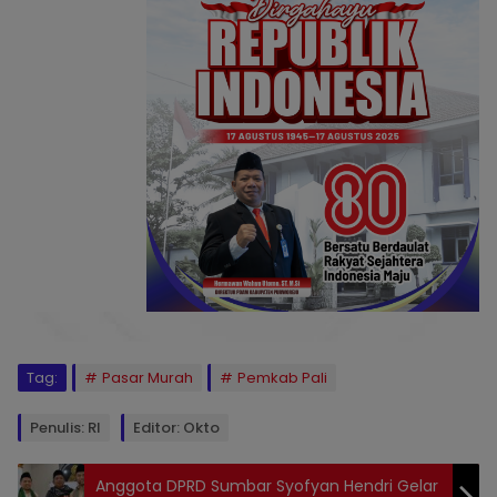
Tag:
Pasar Murah
Pemkab Pali
Penulis: Rl
Editor: Okto
Anggota DPRD Sumbar Syofyan Hendri Gelar