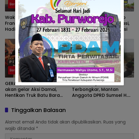
Berita
Berita
Wakil Walikota Prabumulih,
Pusat Grosir Solo Tutup
Frangky Nasril, S.Kom., M.M.,
Imbas Masalah Investasi,
Hadiri Talk Show, Bertanjuk
Walikota Solo Beri Solusi
Antartika dan Masa Depan
Bumi di SMAN 2 Prabumulih
Berita
Berita
GERAM, Pemuda Pancasila
Kedok Proyek Fiktif
akan gelar Aksi Damai,
Terbongkar, Mantan
Hentikan Truk Batu Bara
Anggota DPRD Sumsel H.
ODOL Lintasi Jalan Umum
Eddy Rianto Divonis 2
Tahun 3 Bulan, Mangkir
Tinggalkan Balasan
dari Sel Nyatakan Banding
Alamat email Anda tidak akan dipublikasikan.
Ruas yang
wajib ditandai
*