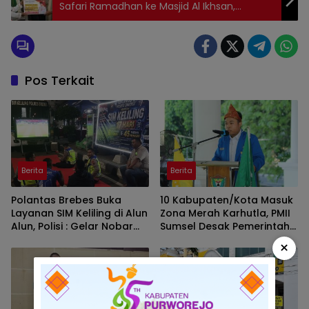
Safari Ramadhan ke Masjid Al Ikhsan,
Serahkan Bantuan Dana
Pos Terkait
Berita
Berita
Polantas Brebes Buka
10 Kabupaten/Kota Masuk
Layanan SIM Keliling di Alun
Zona Merah Karhutla, PMII
Alun, Polisi : Gelar Nobar
Sumsel Desak Pemerintah
Kalau Ada Pertandingan
Perkuat Pencegahan
×
AFF