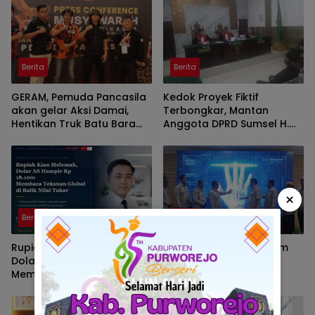
Berita
Berita
GERAM, Pemuda Pancasila
Kedok Proyek Fiktif
akan gelar Aksi Damai,
Terbongkar, Mantan
Hentikan Truk Batu Bara
Anggota DPRD Sumsel H.
ODOL Lintasi Jalan Umum
Eddy Rianto Divonis 2
Tahun 3 Bulan, Mangkir
dari Sel Nyatakan Banding
×
Berita
Berita
Rupiah Kian Melemah,
Program Strategi Sistem
Dolar AS Hampir Rp18.100:
Prioritas Jalan Mantap
Membaca Tekanan Global
Diluncurkan, Wabup
dan Domesti
Brebes Jelaskan
Tujuannya