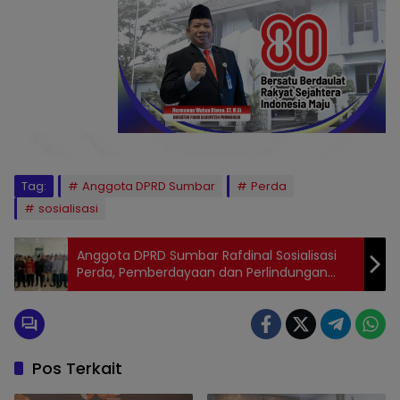
Tag:
Anggota DPRD Sumbar
Perda
sosialisasi
Anggota DPRD Sumbar Rafdinal Sosialisasi
Perda, Pemberdayaan dan Perlindungan
Koperasi Serta Usaha Kecil
Pos Terkait