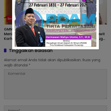
Berita
Berita
GMNI Sumsel Soroti
Wakil Ketua DPRD PALI
Meningkatnya Zona Merah
Soroti Pabrik Kelapa Sawit
Karhutla, Desak
di Talang Ubi yang Diduga
Pemerintah Perkuat
Beroperasi Tanpa AMDAL
Mitigasi dan Penegakan
Tinggalkan Balasan
Hukum
Alamat email Anda tidak akan dipublikasikan.
Ruas yang
wajib ditandai
*