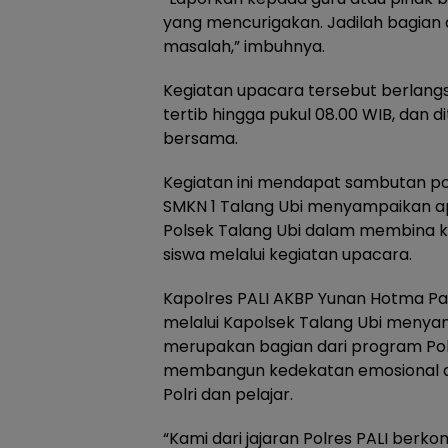
yang mencurigakan. Jadilah bagian da
masalah,” imbuhnya.
Kegiatan upacara tersebut berlan
tertib hingga pukul 08.00 WIB, dan d
bersama.
Kegiatan ini mendapat sambutan posi
SMKN 1 Talang Ubi menyampaikan apr
Polsek Talang Ubi dalam membina ka
siswa melalui kegiatan upacara.
Kapolres PALI AKBP Yunan Hotma Parulian
melalui Kapolsek Talang Ubi menya
merupakan bagian dari program Pol
membangun kedekatan emosional da
Polri dan pelajar.
“Kami dari jajaran Polres PALI berk