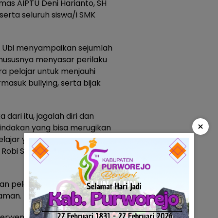
mas AIPTU Deni Harianto, SH
serta seluruh siswa/i SMK
 Ubi menyampaikan sejumlah
khususnya menyasar perilaku
a pelajar untuk menjauhi
masuk bullying, serta bijak
dari itu, jagalah diri dan
×
-tindakan yang bisa merugikan
lajar yang disiplin, santun, dan
Robi Sugara di hadapan
ran pelajar dalam menciptakan
aman.
erwenang bila ada hal-hal