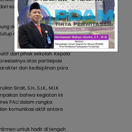
ri solusi, bukan bagian dari
gsung dengan khidmat dan
itutup dengan sesi foto
tif dari pihak sekolah. Kepala
esiasinya atas partisipasi
rakter dan kedisiplinan para
 Sirait, S.H., S.I.K., M.I.K
mpaikan bahwa kegiatan ini
res PALI dalam rangka
n komunikasi aktif antara
omitmen untuk hadir di tengah