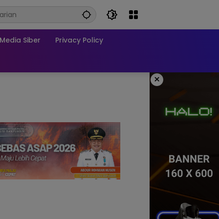
edia Siber
Privacy Policy
×