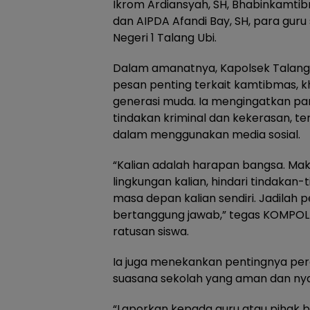
Ikrom Ardiansyah, SH, Bhabinkamtib
dan AIPDA Afandi Bay, SH, para guru 
Negeri 1 Talang Ubi.
Dalam amanatnya, Kapolsek Talang
pesan penting terkait kamtibmas, 
generasi muda. Ia mengingatkan par
tindakan kriminal dan kekerasan, ter
dalam menggunakan media sosial.
“Kalian adalah harapan bangsa. Maka 
lingkungan kalian, hindari tindakan
masa depan kalian sendiri. Jadilah pe
bertanggung jawab,” tegas KOMPOL 
ratusan siswa.
Ia juga menekankan pentingnya pe
suasana sekolah yang aman dan ny
“Laporkan kepada guru atau pihak b