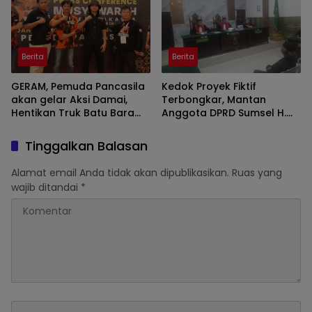
Berita
Berita
GERAM, Pemuda Pancasila
Kedok Proyek Fiktif
akan gelar Aksi Damai,
Terbongkar, Mantan
Hentikan Truk Batu Bara
Anggota DPRD Sumsel H.
ODOL Lintasi Jalan Umum
Eddy Rianto Divonis 2
Tahun 3 Bulan, Mangkir
Tinggalkan Balasan
dari Sel Nyatakan Banding
Alamat email Anda tidak akan dipublikasikan.
Ruas yang
wajib ditandai
*