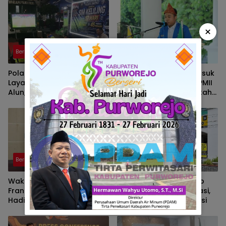
×
Berita
Berita
Polantas Brebes Buka
10 Kabupaten/Kota Masuk
Layanan SIM Keliling di Alun
Zona Merah Karhutla, PMII
Alun, Polisi : Gelar Nobar
Sumsel Desak Pemerintah
Kalau Ada Pertandingan
Perkuat Pencegahan
AFF
Berita
Berita
Wakil Walikota Prabumulih,
Pusat Grosir Solo Tutup
Frangky Nasril, S.Kom., M.M.,
Imbas Masalah Investasi,
Hadiri Talk Show, Bertanjuk
Walikota Solo Beri Solusi
Antartika dan Masa Depan
Bumi di SMAN 2 Prabumulih