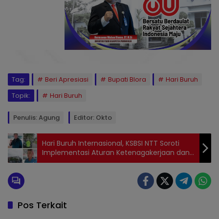
Tag:
Beri Apresiasi
Bupati Blora
Hari Buruh
Topik:
Hari Buruh
Penulis: Agung
Editor: Okto
Hari Buruh Internasional, KSBSI NTT Soroti
Implementasi Aturan Ketenagakerjaan dan
Pengawasan Pemerintah
Pos Terkait