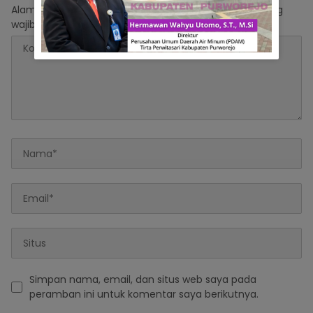
Alamat email Anda tidak akan dipublikasikan.
Ruas yang
wajib ditandai
*
Simpan nama, email, dan situs web saya pada
peramban ini untuk komentar saya berikutnya.