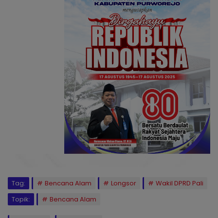
Tag:
Bencana Alam
Longsor
Wakil DPRD Pali
Topik:
Bencana Alam