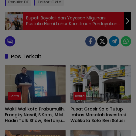
Penulis: DF
Editor: Okto
Bupati Boyolali dan Yayasan Migunani
Pustaka Hami Luhur Komitmen Perdayakan
Anak Yatim-Piatu
Pos Terkait
Berita
Berita
Wakil Walikota Prabumulih,
Pusat Grosir Solo Tutup
Frangky Nasril, S.Kom., M.M.,
Imbas Masalah Investasi,
Hadiri Talk Show, Bertanjuk
Walikota Solo Beri Solusi
Antartika dan Masa Depan
Bumi di SMAN 2 Prabumulih