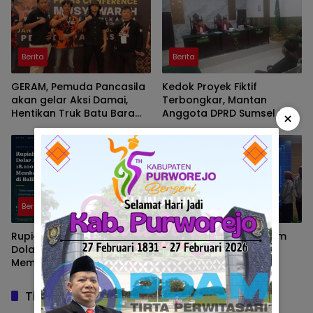
Berita
Berita
GERAM, Pemuda Pancasila
Kedok Proyek Fiktif
akan gelar Aksi Damai,
Terbongkar, Mantan
Hentikan Truk Batu Bara
Anggota DPRD Sumsel H.
×
ODOL Lintasi Jalan Umum
Eddy Rianto Divonis 2
Tahun 3 Bulan, Mangkir
dari Sel Nyatakan Banding
Berita
Berita
Rupiah Kian Melemah,
Program Strategi Sistem
Dolar AS Hampir Rp18.100:
Prioritas Jalan Mantap
Membaca Tekanan Global
Diluncurkan, Wabup
dan Domesti
Brebes Jelaskan
Tujuannya
Tinggalkan Balasan