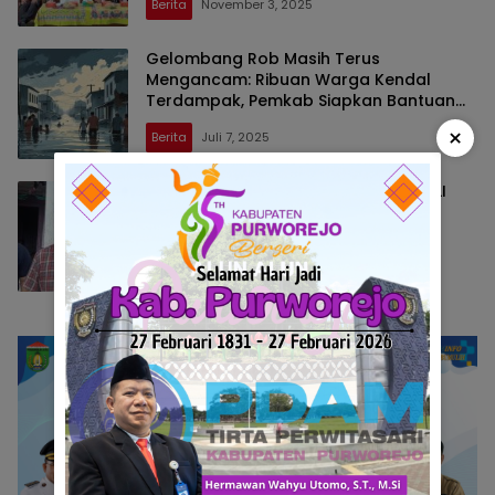
Berita
November 3, 2025
Gelombang Rob Masih Terus
Mengancam: Ribuan Warga Kendal
Terdampak, Pemkab Siapkan Bantuan
Bertahap
×
Berita
Juli 7, 2025
Wakil Ketua I DPRD H.Kristian, S.M PALI
Prihatin dengan Musibah Longsor Di
Kelurahan Pasar Bayangkara
Berita
Mei 5, 2025