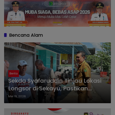
Bencana Alam
Berita
Sekda Syafaruddin Tinjau Lokasi
Longsor di Sekayu, Pastikan
Keselamatan Warga Jadi Prioritas
Mei 19, 2026