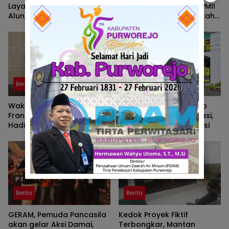
Layanan SIM Keliling di Alun
Zona Merah Karhutla, PMII
Alun, Polisi : Gelar Nobar
Sumsel Desak Pemerintah
Kalau Ada Pertandingan
Perkuat Pencegahan
AFF
Berita
Berita
Wakil Walikota Prabumulih,
Pusat Grosir Solo Tutup
Frangky Nasril, S.Kom., M.M.,
Imbas Masalah Investasi,
Hadiri Talk Show, Bertanjuk
Walikota Solo Beri Solusi
Antartika dan Masa Depan
Bumi di SMAN 2 Prabumulih
Berita
Berita
GERAM, Pemuda Pancasila
Kedok Proyek Fiktif
akan gelar Aksi Damai,
Terbongkar, Mantan