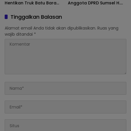
Hentikan Truk Batu Bara
Anggota DPRD Sumsel H.
ODOL Lintasi Jalan Umum
Eddy Rianto Divonis 2
Tahun 3 Bulan, Mangkir
Tinggalkan Balasan
dari Sel Nyatakan Banding
Alamat email Anda tidak akan dipublikasikan.
Ruas yang
wajib ditandai
*