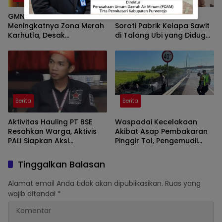
GMNI Sumsel Soroti
Wakil Ketua DPRD PALI
Meningkatnya Zona Merah
Soroti Pabrik Kelapa Sawit
Karhutla, Desak
di Talang Ubi yang Diduga
Pemerintah Perkuat
Beroperasi Tanpa AMDAL
Mitigasi dan Penegakan
Hukum
Berita
Berita
Aktivitas Hauling PT BSE
Waspadai Kecelakaan
Resahkan Warga, Aktivis
Akibat Asap Pembakaran
PALI Siapkan Aksi
Pinggir Tol, Pengemudii
Demonstrasi di Kantor
Diminta Lakukan Tips ini
Gubernur
Tinggalkan Balasan
Alamat email Anda tidak akan dipublikasikan.
Ruas yang
wajib ditandai
*