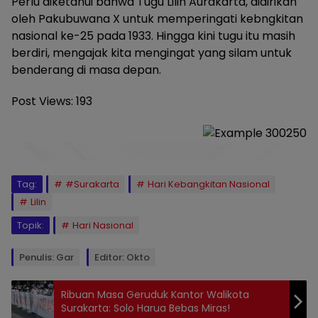
Perlu diketahui bahwa Tugu Lilin Aurakarta, didirikan
oleh Pakubuwana X untuk memperingati kebngkitan
nasional ke-25 pada 1933. Hingga kini tugu itu masih
berdiri, mengajak kita mengingat yang silam untuk
benderang di masa depan.
Post Views:
193
Tag:
#Surakarta
Hari Kebangkitan Nasional
Lilin
Topik:
Hari Nasional
Penulis: Gar
Editor: Okto
Ribuan Masa Geruduk Kantor Walikota
Surakarta: Solo Harua Bebas Miras!