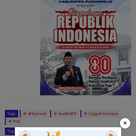
Tag:
#Sumsel
Audit BPK
Cegah Korupsi
×
Pali
Topik:
Korupsi