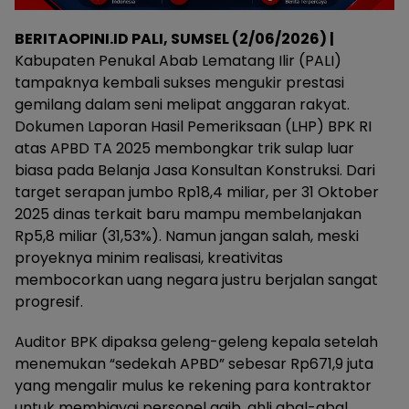
BERITAOPINI.ID PALI, SUMSEL (2/06/2026) |
Kabupaten Penukal Abab Lematang Ilir (PALI)
tampaknya kembali sukses mengukir prestasi
gemilang dalam seni melipat anggaran rakyat.
Dokumen Laporan Hasil Pemeriksaan (LHP) BPK RI
atas APBD TA 2025 membongkar trik sulap luar
biasa pada Belanja Jasa Konsultan Konstruksi. Dari
target serapan jumbo Rp18,4 miliar, per 31 Oktober
2025 dinas terkait baru mampu membelanjakan
Rp5,8 miliar (31,53%). Namun jangan salah, meski
proyeknya minim realisasi, kreativitas
membocorkan uang negara justru berjalan sangat
progresif.
Auditor BPK dipaksa geleng-geleng kepala setelah
menemukan “sedekah APBD” sebesar Rp671,9 juta
yang mengalir mulus ke rekening para kontraktor
untuk membiayai personel gaib, ahli abal-abal,