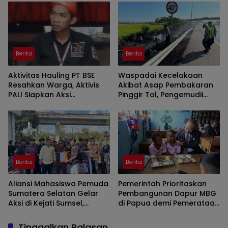
Mitigasi dan Penegakan
Hukum
Berita
Berita
Aktivitas Hauling PT BSE
Waspadai Kecelakaan
Resahkan Warga, Aktivis
Akibat Asap Pembakaran
PALI Siapkan Aksi
Pinggir Tol, Pengemudii
Demonstrasi di Kantor
Diminta Lakukan Tips ini
Gubernur
Berita
Berita
Aliansi Mahasiswa Pemuda
Pemerintah Prioritaskan
Sumatera Selatan Gelar
Pembangunan Dapur MBG
Aksi di Kejati Sumsel,
di Papua demi Pemerataan
Serahkan Laporan Dugaan
Akses Gizi Nasional
Pungutan Dana BOS dan
Tinggalkan Balasan